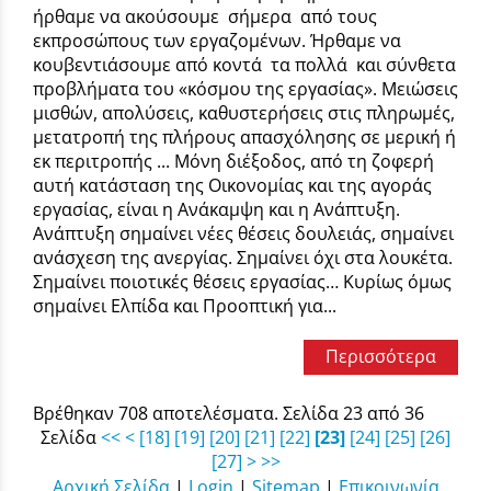
ήρθαμε να ακούσουμε σήμερα από τους
εκπροσώπους των εργαζομένων. Ήρθαμε να
κουβεντιάσουμε από κοντά τα πολλά και σύνθετα
προβλήματα του «κόσμου της εργασίας». Μειώσεις
μισθών, απολύσεις, καθυστερήσεις στις πληρωμές,
μετατροπή της πλήρους απασχόλησης σε μερική ή
εκ περιτροπής ... Μόνη διέξοδος, από τη ζοφερή
αυτή κατάσταση της Οικονομίας και της αγοράς
εργασίας, είναι η Ανάκαμψη και η Ανάπτυξη.
Ανάπτυξη σημαίνει νέες θέσεις δουλειάς, σημαίνει
ανάσχεση της ανεργίας. Σημαίνει όχι στα λουκέτα.
Σημαίνει ποιοτικές θέσεις εργασίας… Κυρίως όμως
σημαίνει Ελπίδα και Προοπτική για...
Περισσότερα
Βρέθηκαν 708 αποτελέσματα. Σελίδα 23 από 36
Σελίδα
<<
<
[18]
[19]
[20]
[21]
[22]
[23]
[24]
[25]
[26]
[27]
>
>>
Αρχική Σελίδα
|
Login
|
Sitemap
|
Επικοινωνία