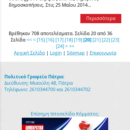
δημοσκοπήσεις. Στις 25 Μαΐου 2014...
Περισσότερα
Βρέθηκαν 708 αποτελέσματα. Σελίδα 20 από 36
Σελίδα
<<
<
[15]
[16]
[17]
[18]
[19]
[20]
[21]
[22]
[23]
[24]
>
>>
Αρχική Σελίδα
|
Login
|
Sitemap
|
Επικοινωνία
Πολιτικό Γραφείο Πάτρα:
Διεύθυνση: Μιαούλη 48, Πάτρα
Τηλέφωνο: 2610344700 και 2610344702
Επίσημη Ιστοσελίδα Κόμματος: