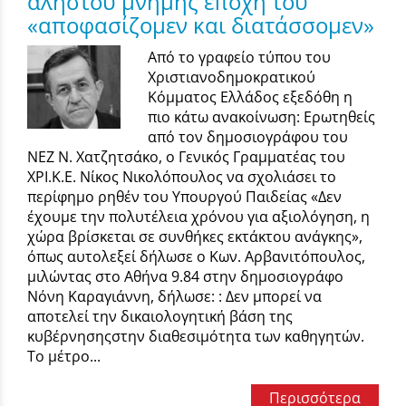
αλήστου μνήμης εποχή του
«αποφασίζομεν και διατάσσομεν»
Από το γραφείο τύπου του
Χριστιανοδημοκρατικού
Κόμματος Ελλάδος εξεδόθη η
πιο κάτω ανακοίνωση: Ερωτηθείς
από τον δημοσιογράφου του
ΝΕΖ Ν. Χατζητσάκο, ο Γενικός Γραμματέας του
ΧΡΙ.Κ.Ε. Νίκος Νικολόπουλος να σχολιάσει το
περίφημο ρηθέν του Υπουργού Παιδείας «Δεν
έχουμε την πολυτέλεια χρόνου για αξιολόγηση, η
χώρα βρίσκεται σε συνθήκες εκτάκτου ανάγκης»,
όπως αυτολεξεί δήλωσε ο Κων. Αρβανιτόπουλος,
μιλώντας στο Αθήνα 9.84 στην δημοσιογράφο
Νόνη Καραγιάννη, δήλωσε: : Δεν μπορεί να
αποτελεί την δικαιολογητική βάση της
κυβέρνησηςστην διαθεσιμότητα των καθηγητών.
Το μέτρο...
Περισσότερα