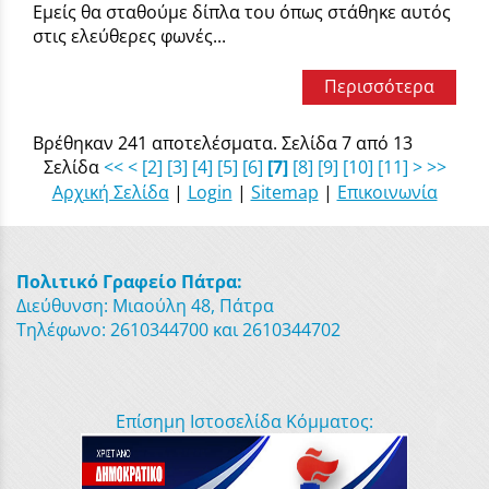
Εμείς θα σταθούμε δίπλα του όπως στάθηκε αυτός
στις ελεύθερες φωνές...
Περισσότερα
Βρέθηκαν 241 αποτελέσματα. Σελίδα 7 από 13
Σελίδα
<<
<
[2]
[3]
[4]
[5]
[6]
[7]
[8]
[9]
[10]
[11]
>
>>
Αρχική Σελίδα
|
Login
|
Sitemap
|
Επικοινωνία
Πολιτικό Γραφείο Πάτρα:
Διεύθυνση: Μιαούλη 48, Πάτρα
Τηλέφωνο: 2610344700 και 2610344702
Επίσημη Ιστοσελίδα Κόμματος: