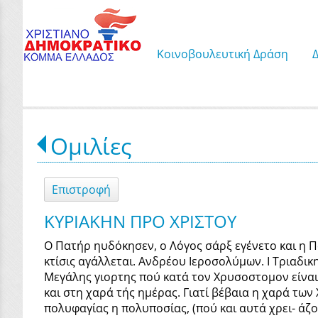
Κοινοβουλευτική Δράση
Ομιλίες
Επιστροφή
ΚΥΡΙΑΚΗΝ ΠΡΟ ΧΡΙΣΤΟΥ
Ο Πατήρ ηυδόκησεν, ο Λόγος σάρξ εγένετο και η
κτίσις αγάλλεται. Ανδρέου Ιεροσολύμων. Ι Τριαδι
Μεγάλης γιορτης πού κατά τον Χρυσοστομον είναι 
και στη χαρά τής ημέρας. Γιατί βέβαια η χαρά των
πολυφαγίας η πολυποσίας, (πού και αυτά χρει- άζο