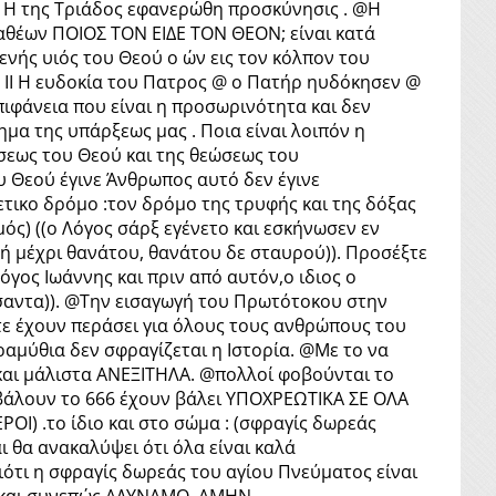
: Η της Τριάδος εφανερώθη προσκύνησις . @Η
 αθέων ΠΟΙΟΣ ΤΟΝ ΕΙΔΕ ΤΟΝ ΘΕΟΝ; είναι κατά
γενής υιός του Θεού ο ών εις τον κόλπον του
) ΙΙ Η ευδοκία του Πατρος @ ο Πατήρ ηυδόκησεν @
ιφάνεια που είναι η προσωρινότητα και δεν
ημα της υπάρξεως μας . Ποια είναι λοιπόν η
σεως του Θεού και της θεώσεως του
 Θεού έγινε Άνθρωπος αυτό δεν έγινε
τικο δρόμο :τον δρόμο της τρυφής και της δόξας
ός) ((ο Λόγος σάρξ εγένετο και εσκήνωσεν εν
κοή μέχρι θανάτου, θανάτου δε σταυρού)). Προσέξτε
όγος Ιωάννης και πριν από αυτόν,ο ιδιος ο
πήσαντα)). @Την εισαγωγή του Πρωτότοκου στην
 τότε έχουν περάσει για όλους τους ανθρώπους του
αμύθια δεν σφραγίζεται η Ιστορία. @Με το να
 και μάλιστα ΑΝΕΞΙΤΗΛΑ. @πολλοί φοβούνται το
 βάλουν το 666 έχουν βάλει ΥΠΟΧΡΕΩΤΙΚΑ ΣΕ ΟΛΑ
Ι) .το ίδιο και στο σώμα : (σφραγίς δωρεάς
αι θα ανακαλύψει ότι όλα είναι καλά
διότι η σφραγίς δωρεάς του αγίου Πνεύματος είναι
ο και συνεπώς ΑΔΥΝΑΜΟ. ΑΜΗΝ.