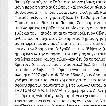
θα πη Χριστούγεννα; Τα Χριστουγεννα (όπως και 
μόνη προσιτή από ανθρώπους καί αγγέλους πλευρά 
βαθος σωστή. ((Το ίδιο ρωτάει και η Εκκλησία΄)). 
Πατρός εκείνος εξηγήσατο)) Ιω.α.18. Το 2ο τροπά
Ποιά είναι η ευδοκία του Πατρός ; Συνεπαρμένοι
μπαίνουμε εις το βάθος που ευρίσκεται η αιωνιότη
ευδοκία του Πατρός; είναι το προηγούμενον θέλη
ανθρώπου,υπηρχε στον Θεο προτου δημιουργηση το
συμπτωματικά, σαν συνέπεια της πτώσεως, σαν σω
και όχι τον δρόμο του Γολγοθά και των θλίψεων. (
ημίν)) Ιω.Α14 Την απόφασιν του Πατρός συγκατατέθ
ότι λέγει σάρκα και όχι σώμα---και δεν θα το τολ
Χριστός: ((ο τρώγων μου την σάρκα…)) Ιω.ΣΤ55. Η
ιστορία, ανέλαβε το Πνεύμα το Άγιον που είναι ο ε
πλανήτη 2007 χρόνια. @ Πόσο άδικο έχουν όσοι μ
γράφουμε 2007 και να ευχόμαστε για το 2008 μαρτ
σφράγισμα των ταυτοτήτων με το 666.—@Θαταν αστ
ΤΑ ΑΤΟΜΙΚΑ ΜΑΣ ΕΓΓΡΑΦΑ την ημερομηνία Δηλ. την 
Πνεύματος Αγίου) (άγιον Χρίσμα). Δεν έχει κανείς 
τακτοποιημένα έτσι ώστε κανένας αντίχριστος Να μ
ανεξίτηλη εις τον Αιώνα τον άπαντα. Ετσι επάνω