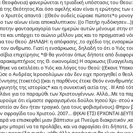
τα Θεοφάνεια) φανερώνεται η τριαδική υπόστασις του Θεου
της Θεότητος.Και όσο αφελής κι΄αν είναι η ερώτησις των
Και ο Χριστός απαντά : ((Θεόν ουδείς εώρακε πώποτε*ο μονο
ριο των αίνων είναι αποκαλυπτικον. ((ο Πατήρ ηυδόκησεν…)
 αποτην φαντασμαγορία των ημερών αυτών μένουμε στην επ
τα και υπάρχει το αιώνιο μέλλον μας και το πραγματικό νό
μα του Θεού .ΔΗΛΑΔΗ: η απόφασης ,το σχέδιο της ενσαρκώ
ν ανθρωπο. Γιατί η ενσάρκωσις, δηλαδή το ότι ο Υιός του
σίβια επιχείρησις *@ θα γινόταν όπως δήποτε από διαφορε
παρακαμπτήριος της Θ. οικονομίας) Η σαρκωσις (Ευαγγελισμ
ηκε να εκτελέσει ο Υιός και λόγος του Θεού: ((Εκανε Υπα
μούσε ο Ανδρέας Ιεροσολύμων εάν δεν ειχε προηγηθεί ο θεολ
 Γέννησης (τοκετός) ((και η παρθένος έτεκε Θεόν ενανθρω
γγυητής της ιστορίας* και η συνεκτική αιτία της . ΙΙΙ Από
ιλάνε για το παραμύθι των Χριστουγέννων. Αλλά…Με τα παρ
υρούμε ότι είμαστε σφραγισμένοι δούλοι Ιησού Χρι- στού
είο αν δεν ήταν τραγικό. (για τους φοβισμένους) @πριν
σφραγίδα του Χριστού. 2007… @(ΚΑΙ ΕΤΣΙ ΕΡΧΟΝΤΑΙ ΔΕΥΤΕΡΟ
παρά να επισκεφθεί μιαν βάπτισιν με Πνεύμα διακριτικόν ,κ
ην μπορεί να τα προλάβει, και να σφραγίσει ότι δήποτε, 
 στην σφραγίδα αυτήν ,κάθε άλλο σφράγισμα θα είναι άκυρ