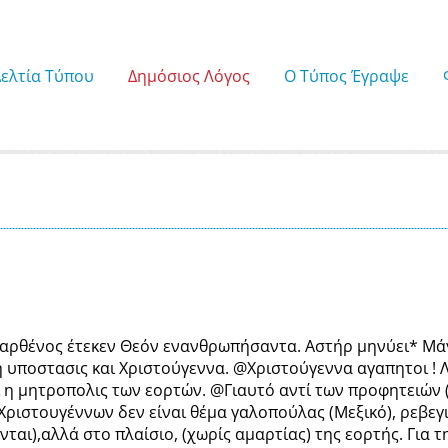
Δελτία Τύπου
Δημόσιος Λόγος
Ο Τύπος Έγραψε
 Παρθένος έτεκεν Θεόν ενανθρωπήσαντα. Αστήρ μηνύει* Μ
κη υποστασις και Χριστούγεννα. @Χριστούγεννα αγαπητοι ! 
η μητροπολις των εορτών. @Γιαυτό αντί των προφητειών (τ
 Χριστουγέννων δεν είναι θέμα γαλοπούλας (Μεξικό), ρεβεγ
νται),αλλά στο πλαίσιο, (χωρίς αμαρτίας) της εορτής. Για 