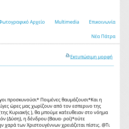
Φωτογραφικό Αρχείο
Μultimedia
Επικοινωνία
Νέα Πάτρα
Εκτυπώσιμη μορφή
άγοι προσκυνούσι* Ποιμένες θαυμάζουσι*Και η
Λίγες ώρες μας χωρίζουν από τον εσπερινο της
ης Κυριακής ), θα μπούμε κατ΄ευθειαν στο νόημα
ιόν (Δύση), η δένδρου (Βαυα- ροί)*ούτε
την χαρά των Χριστουγέννων χρειάζεται πίστις. @Τι