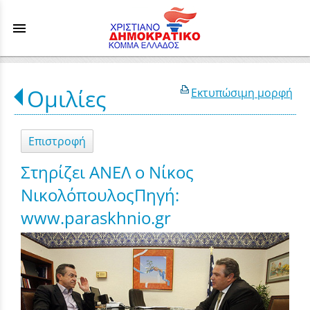
menu
Ομιλίες
Εκτυπώσιμη μορφή
Επιστροφή
Στηρίζει ΑΝΕΛ ο Νίκος
ΝικολόπουλοςΠηγή:
www.paraskhnio.gr