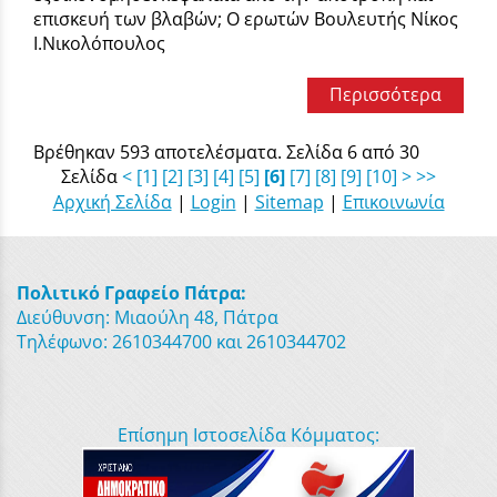
επισκευή των βλαβών; Ο ερωτών Βουλευτής Νίκος
Ι.Νικολόπουλος
Περισσότερα
Βρέθηκαν 593 αποτελέσματα. Σελίδα 6 από 30
Σελίδα
<
[1]
[2]
[3]
[4]
[5]
[6]
[7]
[8]
[9]
[10]
>
>>
Αρχική Σελίδα
|
Login
|
Sitemap
|
Επικοινωνία
Πολιτικό Γραφείο Πάτρα:
Διεύθυνση: Μιαούλη 48, Πάτρα
Τηλέφωνο: 2610344700 και 2610344702
Επίσημη Ιστοσελίδα Κόμματος: