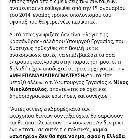
επίσης πέρα από τις μειώσεις των συντάξεων,
η
αναμένεται να καθιερωθεί από την 1
Ιανουαρίου
του 2014, ενιαίος τρόπος υπολογισμού του
εφάπαξ που θα φέρει νέες περικοπές.
Αυτά όπως γνωρίζετε δεν είναι «λόγια της
Κασσάνδρας» αλλά του Υπουργού Εργασίας, που
δυστυχώς ήρθε χθες στη Βουλή με τις
ανακοινώσεις αυτές, να επιβεβαιώσει τα όσα
έντρομος κατέγραφα στην παραίτησή μου, ό, τι
δηλαδή είχαν αποδεχτεί οι τρεις αρχηγοί, με την
«ΜΗ ΕΠΑΝΑΔΙΑΠΡΑΓΜΑΤΕΥΣΗ»”
αυτά είπε
μεταξύ άλλων, ο τ. Υφυπουργός Εργασίας κ.
Νίκος
Νικολόπουλος,
απαντώντας σε σχετικές
δημοσιογραφικές ερωτήσεις και συνέχισε:
“Αυτές οι νέες επιδρομές κατά των
φτωχοποιηθέντων συνταξιούχων, θα σαρώσουν
και θα αποτελειώσουν την κοινωνία. Αν δεν μπει
ένα «στοπ» σε αυτές τις πολιτικές
, καμία
«σωτηρία» δεν θα έχει νόημα, αφού η Ελλάδα