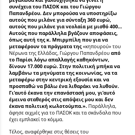
μεγάλωσα και γαλουχήθηκα να γίνει η
συνέχεια του ΠΑΣΟΚ και του Γιώργου
Παπανδρέου. Δεν μπορούσα να υποστηρίξω
αυτούς που μιλάνε για σύνταξη 360 ευρώ,
αυτούς που μιλάνε για νεολαία με μισθό 400…
Αυτούς που παράλληλα βγάζουν αποφάσεις,
όπως αυτή της κ. Μπιρμπίλη που για να
μεταφέρουν τα πράγματα της
«κηπουρού» του
Νέρωνα της Ελλάδας, Γιώργου Παπανδρέου
από
το Παρίσι λόγω απαλλαγής καθηκόντων,
δίνουν 17.000 ευρώ. Στην πολιτική μπήκα να
λαμβάνω τα μηνύματα της κοινωνίας, να τα
μεταφέρω στην κεντρική εξουσία και να
προσπαθώ να βάλω ένα λιθαράκι να λυθούν.
Γι’αυτό έκανα την επανάστασή μου, γι’αυτό
έμεινα σταθερός στις απόψεις μου και δεν
έκανα πολιτική κωλοτούμπα.».
Παράλληλα,
άφησε αιχμές για το ΠΑΣΟΚ και τα σκάνδαλα που
έχει εμπλακεί το κόμμα.
Τέλος, αναφέρθηκε στις θέσεις του