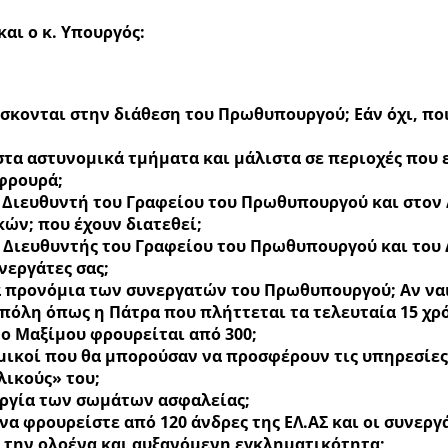
αι ο κ. Υπουργός:
ίσκονται στην διάθεση του Πρωθυπουργού; Εάν όχι, ποι
τα αστυνομικά τμήματα και μάλιστα σε περιοχές που
 φρουρά;
Διευθυντή του Γραφείου του Πρωθυπουργού και στον Δ
κών; που έχουν διατεθεί;
 Διευθυντής του Γραφείου του Πρωθυπουργού και του 
υνεργάτες σας;
 προνόμια των συνεργατών του Πρωθυπουργού; Αν ναι,
 πόλη όπως η Πάτρα που πλήττεται τα τελευταία 15 χ
το Μαξίμου φρουρείται από 300;
μικοί που θα μπορούσαν να προσφέρουν τις υπηρεσίες
ικούς» του;
υργία των σωμάτων ασφαλείας;
α φρουρείστε από 120 άνδρες της ΕΛ.ΑΣ και οι συνεργά
 την ολοένα και αυξανόμενη εγκληματικότητα;