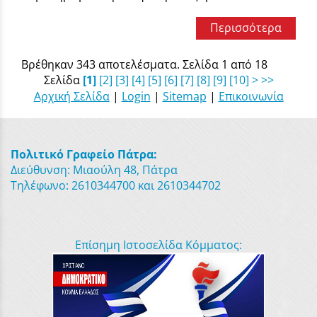
Περισσότερα
Βρέθηκαν 343 αποτελέσματα. Σελίδα 1 από 18
Σελίδα
[1]
[2]
[3]
[4]
[5]
[6]
[7]
[8]
[9]
[10]
>
>>
Αρχική Σελίδα
|
Login
|
Sitemap
|
Επικοινωνία
Πολιτικό Γραφείο Πάτρα:
Διεύθυνση: Μιαούλη 48, Πάτρα
Τηλέφωνο: 2610344700 και 2610344702
Επίσημη Ιστοσελίδα Κόμματος: