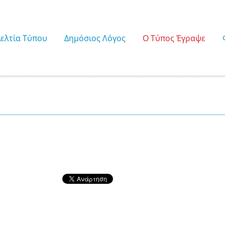
Δελτία Τύπου
Δημόσιος Λόγος
Ο Τύπος Έγραψε
1