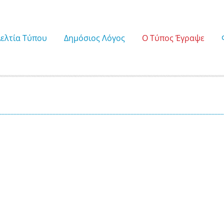
Δελτία Τύπου
Δημόσιος Λόγος
Ο Τύπος Έγραψε