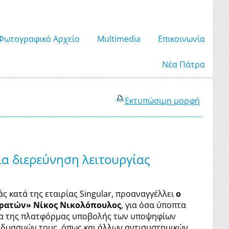
Φωτογραφικό Αρχείο
Μultimedia
Επικοινωνία
Νέα Πάτρα
Εκτυπώσιμη μορφή
ια διερεύνηση λειτουργίας
 κατά της εταιρίας Singular, προαναγγέλλει
ο
ρατών» Νίκος Νικολόπουλος
, για όσα ύποπτα
μα της πλατφόρμας υποβολής των υποψηφίων
νδυασμών τους, όπως και άλλων αντισυστημικών