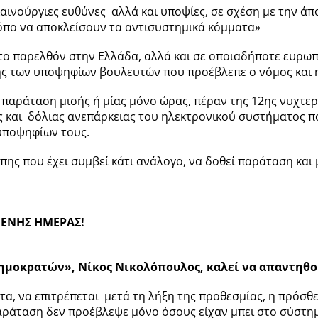
 καινούργιες ευθύνες αλλά και υποψίες, σε σχέση με την άπ
όπο να αποκλείσουν τα αντισυστημικά κόμματα»
στο παρελθόν στην Ελλάδα, αλλά και σε οποιαδήποτε ευρω
ης των υποψηφίων βουλευτών που προέβλεπε ο νόμος και η
 παράταση μισής ή μίας μόνο ώρας, πέραν της 12
ης
νυχτερ
 και δόλιας ανεπάρκειας του ηλεκτρονικού συστήματος που
 υποψηφίων τους.
ς που έχει συμβεί κάτι ανάλογο, να δοθεί παράταση και μ
ΕΝΗΣ ΗΜΕΡΑΣ!
ημοκρατών», Νίκος Νικολόπουλος, καλεί να απαντηθο
ητα, να επιτρέπεται μετά τη λήξη της προθεσμίας, η πρόσ
παράταση δεν προέβλεψε μόνο όσους είχαν μπει στο σύστημ