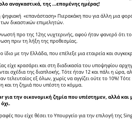
ολο αναγκαστικά, της …επομένης ημέρας!
 η ψηφιακή «επανάσταση» Πιερακάκη που για άλλη μια φορά
των δικαστικών επιμελητών.
γνωστή προ της 12
ης
νυχτερινής, αφού ήταν φανερό ότι το
νωση πριν τη λήξη της προθεσμίας.
 ίδιο με την Ελλάδα, που επέλεξε μια εταιρεία και συγκεκρ
ίας είχε κρασάρει και στη διαδικασία του υποψηφίου αρχηγ
ται σχέδια της διαπλοκής. Τότε ήταν 12 και πάλι η ώρα, α
ν τελευταίος εξ όλων, χωρίς να αγγίζει ούτε το 10%! Τότε
ση και τη ζημιά που υπέστη το κόμμα.
ar για την οικονομική ζημία που υπέστημεν, αλλά κα
 όχι.
αφές που είχε θέσει το Υπουργείο για την επιλογή της Sin