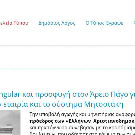
Δελτία Τύπου
Δημόσιος Λόγος
Ο Τύπος Έγραψε
ngular και προσφυγή στον Άρειο Πάγο γ
 εταιρία και το σύστημα Μητσοτάκη
Την υποβολή αγωγής και μηνυτήριας αναφοράς
πρόεδρος των «Ελλήνων Χριστιανοδημοκ
και πρωτόγνωρα συνέβησαν με το κρασάρισ
βουλευτών, που οδήγησε στο κόψιμο των συ