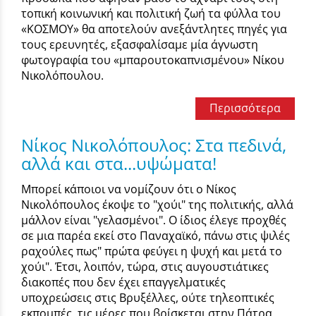
τοπική κοινωνική και πολιτική ζωή τα φύλλα του
«ΚΟΣΜΟΥ» θα αποτελούν ανεξάντλητες πηγές για
τους ερευνητές, εξασφαλίσαμε μία άγνωστη
φωτογραφία του «μπαρουτοκαπνισμένου» Νίκου
Νικολόπουλου.
Περισσότερα
Νίκος Νικολόπουλος: Στα πεδινά,
αλλά και στα...υψώματα!
Μπορεί κάποιοι να νομίζουν ότι ο Νίκος
Νικολόπουλος έκοψε το "χούι" της πολιτικής, αλλά
μάλλον είναι "γελασμένοι". Ο ίδιος έλεγε προχθές
σε μια παρέα εκεί στο Παναχαϊκό, πάνω στις ψιλές
ραχούλες πως" πρώτα φεύγει η ψυχή και μετά το
χούι". Έτσι, λοιπόν, τώρα, στις αυγουστιάτικες
διακοπές που δεν έχει επαγγελματικές
υποχρεώσεις στις Βρυξέλλες, ούτε τηλεοπτικές
εκπομπές, τις μέρες που βρίσκεται στην Πάτρα