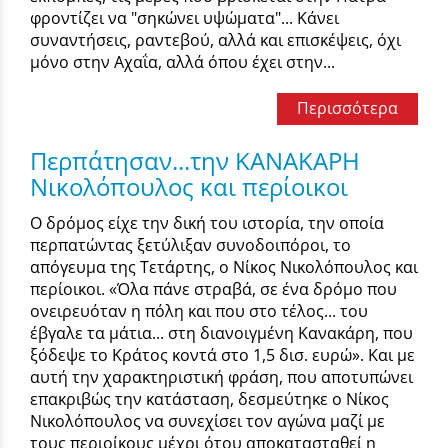
φροντίζει να "σηκώνει υψώματα"... Κάνει
συναντήσεις, ραντεβού, αλλά και επισκέψεις, όχι
μόνο στην Αχαΐα, αλλά όπου έχει στην...
Περισσότερα
Περπάτησαν...την ΚΑΝΑΚΑΡΗ
Νικολόπουλος και περίοικοι
Ο δρόμος είχε την δική του ιστορία, την οποία
περπατώντας ξετύλιξαν συνοδοιπόροι, το
απόγευμα της Τετάρτης, ο Νίκος Νικολόπουλος και
περίοικοι. «Όλα πάνε στραβά, σε ένα δρόμο που
ονειρευόταν η πόλη και που στο τέλος... του
έβγαλε τα μάτια... στη διανοιγμένη Κανακάρη, που
ξόδεψε το Κράτος κοντά στο 1,5 δισ. ευρώ». Και με
αυτή την χαρακτηριστική φράση, που αποτυπώνει
επακριβώς την κατάσταση, δεσμεύτηκε ο Νίκος
Νικολόπουλος να συνεχίσει τον αγώνα μαζί με
τους περιοίκους μέχρι ότου αποκατασταθεί η