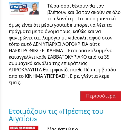
Τώρα-όσοι θέλουν-θα τον
βλέπουν και θα τον ακούν σε όλο
το πλανήτη ...Το πιο σημαντικό
όμως είναι ότι μέσω yουtube μπορεί να λέει τα
πράγματα με το όνομα τους, καθώς και να
φανερώνει τα.. λαμόγια με videoκλπ αφού στον
τόπο αυτό ΔΕΝ ΥΠΑΡΧΕΙ ΛΟΓΟΚΡΙΣΙΑ ούτε
ΗΛΕΚΤΡΟΝΙΚΟ ΕΓΚΛΗΜΑ...!Έτσι όσα καλυμμένα
καταγγέλλει κάθε ΣΑΒΒΑΤΟΚΥΡΙΑΚΟ από τα 35
συμμαχικά κανάλια της επικράτειας
ΑΠΡΟΚΑΛΥΠΤΑ θα εμφανίζει κάθε Πέμπτη βράδυ
από το ΚΙΝΗΜΑ ΥΠΕΡΒΑΣΗ. Ε ρε, γλέντια λέμε
εμείς.
Περισσότερα
Ετοιμάζουν τις «Πρέσπες του
Αιγαίου»
Μάς έστειλε ο