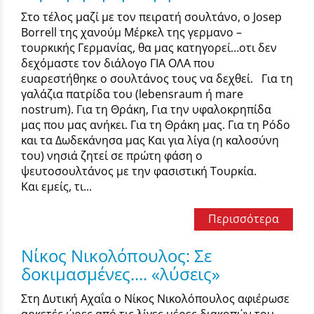
Στο τέλος μαζί με τον πειρατή σουλτάνο, ο Josep
Borrell της χανούμ Μέρκελ της γερμανο –
τουρκικής Γερμανίας, θα μας κατηγορεί…οτι δεν
δεχόμαστε τον διάλογο ΓΙΑ ΟΛΑ που
ευαρεστήθηκε ο σουλτάνος τους να δεχθεί. Για τη
γαλάζια πατρίδα του (lebensraum ή mare
nostrum). Για τη Θράκη, Για την υφαλοκρηπίδα
μας που μας ανήκει. Για τη Θράκη μας. Για τη Ρόδο
και τα Δωδεκάνησα μας Και για λίγα (η καλοσύνη
του) νησιά ζητεί σε πρώτη φάση ο
ψευτοσουλτάνος με την φασιστική Τουρκία.
Και εμείς, τι...
Περισσότερα
Νίκος Νικολόπουλος: Σε
δοκιμασμένες.... «λύσεις»
Στη Δυτική Αχαΐα ο Νίκος Νικολόπουλος αφιέρωσε