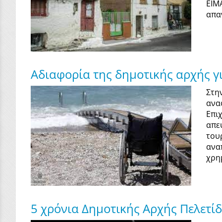
ΕΙΜ
απαν
Αδιαφορία της δημοτικής αρχής γ
Στη
ανα
Επι
απε
του
ανα
χρη
5 χρόνια Δημοτικής Αρχής Πελετίδ