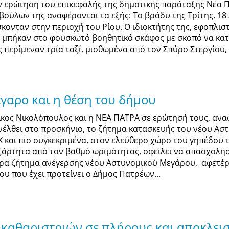
ν ερώτηση του επικεφαλής της δημοτικής παράταξης Νέα 
βούλων της αναφέρονται τα εξής: Το βράδυ της Τρίτης, 18 
σκονταν στην περιοχή του Ρίου. Ο ιδιοκτήτης της, εφοπλι
, μπήκαν στο φουσκωτό βοηθητικό σκάφος με σκοπό να κατ
ς περίμεναν τρία ταξί, μισθωμένα από τον Σπύρο Στεργίου, 
γαρο και η θέση του δήμου
ίκος Νικολόπουλος και η ΝΕΑ ΠΑΤΡΑ σε ερώτησή τους, αναφ
νέλθει στο προσκήνιο, το ζήτημα κατασκευής του νέου Α
Χ και πιο συγκεκριμένα, στον ελεύθερο χώρο του γηπέδου 
ξάρτητα από τον βαθμό ωριμότητας, οφείλει να απασχολήσ
ρα ζήτημα ανέγερσης νέου Αστυνομικού Μεγάρου, αφετέρ
ου που έχει προτείνει ο Δήμος Πατρέων...
αθαριστριών σε πλήρους και αποκλεισ