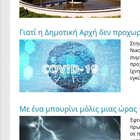
Γιατί η Δημοτική Αρχή δεν προχωρ
Στη
Νικ
συμ
προ
ίχν
εγκ
Με ένα μπουρίνι μόλις μιας ώρας
Έφτ
πρω
σε 