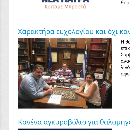
δημο
Χαρακτήρα ευχολογίου και όχι καν
Η θ
επι
Συμ
ανα
λιγ
αφορ
Κανένα αγκυροβόλιο για θαλαμηγ