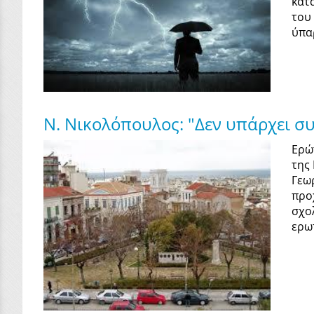
κατ
του
ύπαρ
Ν. Νικολόπουλος: "Δεν υπάρχει συ
Ερώ
της
Γεω
προ
σχο
ερωτ