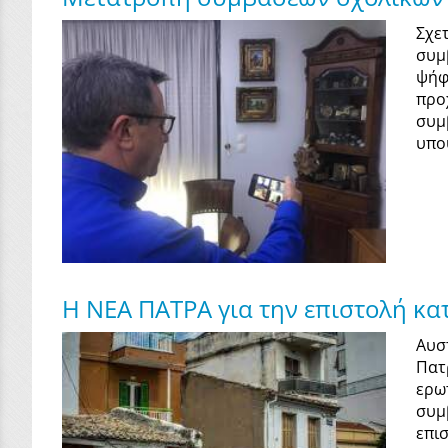
Σχε
συμ
ψήφ
προ
συμ
υπο
Η ΝΕΑ ΠΑΤΡΑ για την επιστολή κα
Αυσ
Πατ
ερω
συμ
επι