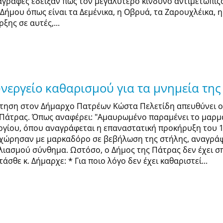
αγραφές έδειξαν πως τον μεγαλύτερο κίνδυνο αντιμετωπίζ
 Δήμου όπως είναι τα Δεμένικα, η Οβρυά, τα Ζαρουχλέικα, η
ξης σε αυτές,...
νεργείο καθαρισμού για τα μνημεία της
τηση στον Δήμαρχο Πατρέων Κώστα Πελετίδη απευθύνει ο 
 Πάτρας. Όπως αναφέρει: "Αμαυρωμένο παραμένει το μαρμά
ργίου, όπου αναγράφεται η επαναστατική προκήρυξη του 1
χώρησαν με μαρκαδόρο σε βεβήλωση της στήλης, αναγράφο
λιασμού σύνθημα. Ωστόσο, ο Δήμος της Πάτρας δεν έχει σ
άσθε κ. Δήμαρχε: * Για ποιο λόγο δεν έχει καθαριστεί...