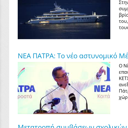
Στη
συμ
βρί
του
του
ΝΕΑ ΠΑΤΡΑ: Το νέο αστυνομικό Μέ
Ο Ν
επα
ΚΕΤ
ανε
Πάτ
χώρ
Μετατροπή συμβάσεων σχολικών κ