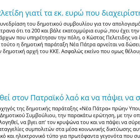
ετίδη γιατί τα εκ. ευρώ που διαχειρίστ
συνεδρίαση του δημοτικού συμβουλίου για τον απολογισμό
ίτρανα ότι τα 200 και βάλε εκατομμύρια ευρώ ,που έχει τ
άρχων που υπηρέτησαν την πόλη, ο Κώστας Πελετιδης να 
ια τούτο η δημοτική παράταξη Νέα Πάτρα αρνείται να δώσε
ν δημοτική αρχή του ΚΚΕ. Ασφαλώς εκείνο που ομως θέλουμ
θεί στον Πατραϊκό λαό κα να πάψει να 
ρχηγός της δημοτικής παράταξης «Νέα Πάτρα« πρώην Υπο
 Δημοτικού Συμβούλιου, την παρακάτω ερώτηση, με την οπ
ογηθεί, να βγει απ' τον κρυψώνα του και να πάψει να σύρετ
καταγγελίες συμπολιτών στα μέσα κοινωνικής δικτύωσης αυτ
ικό και ηλεκτρονικό τύπο για πρωτόφαντα γεγονότα που 