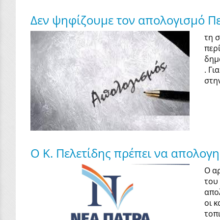
Δεν ψηφίζουμε τον απολογισμό Πελ
τη 
περ
δημ
. Γ
στη
Ο Κ. Πελετίδης πρέπει να απολογη
Ο α
του
απολ
οι 
τοπ