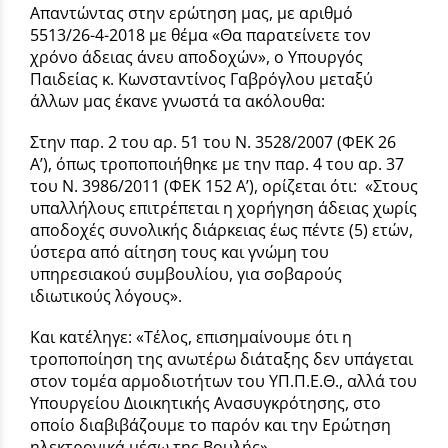
Απαντώντας στην ερώτηση μας, με αριθμό
5513/26-4-2018 με θέμα «Θα παρατείνετε τον
χρόνο άδειας άνευ αποδοχών», ο Υπουργός
Παιδείας κ. Κωνσταντίνος Γαβρόγλου μεταξύ
άλλων μας έκανε γνωστά τα ακόλουθα:
Στην παρ. 2 του αρ. 51 του Ν. 3528/2007 (ΦΕΚ 26
Α’), όπως τροποποιήθηκε με την παρ. 4 του αρ. 37
του Ν. 3986/2011 (ΦΕΚ 152 Α’), ορίζεται ότι: «Στους
υπαλλήλους επιτρέπεται η χορήγηση άδειας χωρίς
αποδοχές συνολικής διάρκειας έως πέντε (5) ετών,
ύστερα από αίτηση τους και γνώμη του
υπηρεσιακού συμβουλίου, για σοβαρούς
ιδιωτικούς λόγους».
Και κατέληγε: «Τέλος, επισημαίνουμε ότι η
τροποποίηση της ανωτέρω διάταξης δεν υπάγεται
στον τομέα αρμοδιοτήτων του ΥΠ.Π.Ε.Θ., αλλά του
Υπουργείου Διοικητικής Ανασυγκρότησης, στο
οποίο διαβιβάζουμε το παρόν και την Ερώτηση
ηλεκτρονικά μέσω της Βουλής».