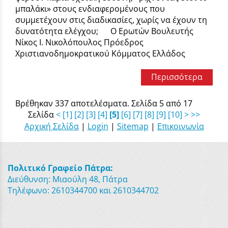
μπαλάκι» στους ενδιαφερομένους που
συμμετέχουν στις διαδικασίες, χωρίς να έχουν τη
δυνατότητα ελέγχου; Ο Ερωτών Βουλευτής
Νίκος Ι. Νικολόπουλος Πρόεδρος
Χριστιανοδημοκρατικού Κόμματος Ελλάδος
Περισσότερα
Βρέθηκαν 337 αποτελέσματα. Σελίδα 5 από 17
Σελίδα
<
[1]
[2]
[3]
[4]
[5]
[6]
[7]
[8]
[9]
[10]
>
>>
Αρχική Σελίδα
|
Login
|
Sitemap
|
Επικοινωνία
Πολιτικό Γραφείο Πάτρα:
Διεύθυνση: Μιαούλη 48, Πάτρα
Τηλέφωνο: 2610344700 και 2610344702