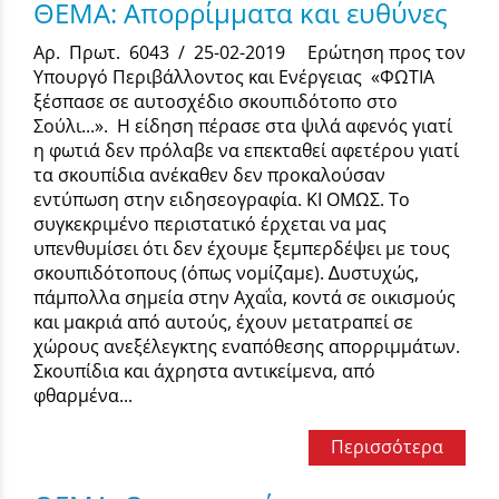
ΘΕΜΑ: Απορρίμματα και ευθύνες
Αρ. Πρωτ. 6043 / 25-02-2019 Ερώτηση προς τον
Υπουργό Περιβάλλοντος και Ενέργειας «ΦΩΤΙΑ
ξέσπασε σε αυτοσχέδιο σκουπιδότοπο στο
Σούλι...». Η είδηση πέρασε στα ψιλά αφενός γιατί
η φωτιά δεν πρόλαβε να επεκταθεί αφετέρου γιατί
τα σκουπίδια ανέκαθεν δεν προκαλούσαν
εντύπωση στην ειδησεογραφία. ΚΙ ΟΜΩΣ. Το
συγκεκριµένο περιστατικό έρχεται να µας
υπενθυµίσει ότι δεν έχουµε ξεµπερδέψει µε τους
σκουπιδότοπους (όπως νοµίζαµε). ∆υστυχώς,
πάµπολλα σηµεία στην Αχαΐα, κοντά σε οικισµούς
και µακριά από αυτούς, έχουν µετατραπεί σε
χώρους ανεξέλεγκτης εναπόθεσης απορριµµάτων.
Σκουπίδια και άχρηστα αντικείµενα, από
φθαρµένα...
Περισσότερα