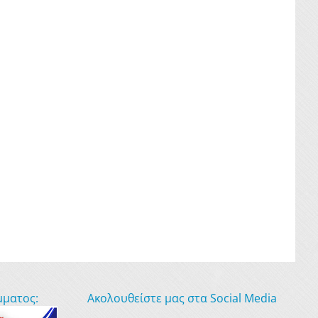
μματος:
Ακολουθείστε μας στα Social Media