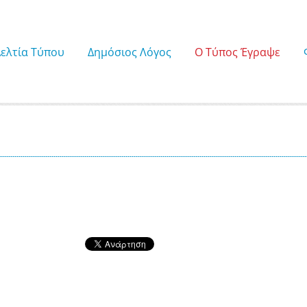
Δελτία Τύπου
Δημόσιος Λόγος
Ο Τύπος Έγραψε
9