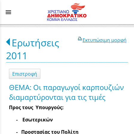
menu
Ερωτήσεις
Εκτυπώσιμη μορφή
2011
Επιστροφή
ΘΕΜΑ: Oι παραγωγοί καρπουζιών
διαμαρτύρονται για τις τιμές
Προς τ
oυς Υπουργούς:
- Εσωτερικών
- Προστασίας του Πολίτη