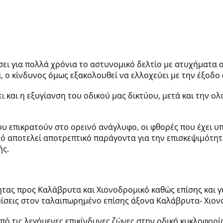
ει για πολλά χρόνια το αστυνομικό δελτίο με ατυχήματα
, ο κίνδυνος όμως εξακολουθεί να ελλοχεύει με την έξοδ
ι και η εξυγίανση του οδικού µας δικτύου, µετά και την 
 επικρατούν στο ορεινό ανάγλυφο, οι φθορές που έχει υπο
τό αποτελεί αποτρεπτικό παράγοντα για την επισκεψιμότητ
ής.
τητας προς Καλάβρυτα και Χιονοδρομικό καθώς επίσης και
μμίσεις στον ταλαιπωρημένο επίσης άξονα Καλάβρυτα- Χιον
πό τις λεγόμενες επικίνδυνες ζώνες στην οδική κυκλοφορί