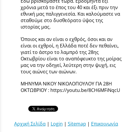
Εδώ βρισκόμαστε τώρα. Εβδομήντα έξι
χρόνια μετά το έπος του ΄40 και έξι πριν την
εθνική μας παλιγγενεσία. Και καλούμαστε να
σταθούμε στο δυσθεόρατο ύψος της
ιστορίας μας.
Όποιος και αν είναι ο εχθρός, όσοι και αν
είναι οι εχθροί, η Ελλάδα ποτέ δεν πεθαίνει,
γιατί το άστρο το λαμπρό της 28ης
Οκτωβρίου είναι το αναπόφευκτο της μοίρας
μας να την οδηγεί, λεύτερη στην ψυχή, εις
τους αιώνες των αιώνων.
ΜΗΝΥΜΑ ΝΙΚΟΥ ΝΙΚΟΛΟΠΟΥΛΟΥ ΓΙΑ 28Η
ΟΚΤΩΒΡΙΟΥ : https://youtu.be/8CH6MFiNqcU
Αρχική Σελίδα
|
Login
|
Sitemap
|
Επικοινωνία