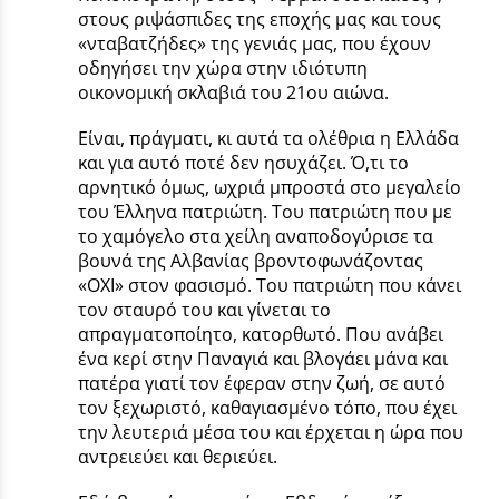
στους ριψάσπιδες της εποχής μας και τους
«νταβατζήδες» της γενιάς μας, που έχουν
οδηγήσει την χώρα στην ιδιότυπη
οικονομική σκλαβιά του 21ου αιώνα.
Είναι, πράγματι, κι αυτά τα ολέθρια η Ελλάδα
και για αυτό ποτέ δεν ησυχάζει. Ό,τι το
αρνητικό όμως, ωχριά μπροστά στο μεγαλείο
του Έλληνα πατριώτη. Του πατριώτη που με
το χαμόγελο στα χείλη αναποδογύρισε τα
βουνά της Αλβανίας βροντοφωνάζοντας
«ΟΧΙ» στον φασισμό. Του πατριώτη που κάνει
τον σταυρό του και γίνεται το
απραγματοποίητο, κατορθωτό. Που ανάβει
ένα κερί στην Παναγιά και βλογάει μάνα και
πατέρα γιατί τον έφεραν στην ζωή, σε αυτό
τον ξεχωριστό, καθαγιασμένο τόπο, που έχει
την λευτεριά μέσα του και έρχεται η ώρα που
αντρειεύει και θεριεύει.