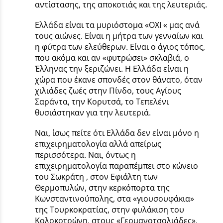
αντίστασης, της αποκοτιάς και της λευτεριάς.
Ελλάδα είναι τα μυριόστομα «ΟΧΙ « μας ανά
τους αιώνες. Είναι η μήτρα των γενναίων και
η φύτρα των ελεύθερων. Είναι ο άγιος τόπος,
που ακόμα και αν «φυτρώσει» σκλαβιά, ο
Έλληνας την ξεριζώνει. Η Ελλάδα είναι η
χώρα που έκανε σπονδές στον θάνατο, όταν
χιλιάδες ζωές στην Πίνδο, τους Αγίους
Σαράντα, την Κορυτσά, το Τεπελένι
θυσιάστηκαν για την λευτεριά.
Ναι, ίσως πείτε ότι Ελλάδα δεν είναι μόνο η
επιχειρηματολογία αλλά απείρως
περισσότερα. Ναι, όντως η
επιχειρηματολογία παραπέμπει στο κώνειο
του Σωκράτη , στον Εφιάλτη των
Θερμοπυλών, στην κερκόπορτα της
Κωνσταντινούπολης, στα «γιουσουφάκια»
της Τουρκοκρατίας, στην φυλάκιση του
Κολοκοτρώνη, στους «Γερμανοτσολιάδες»,