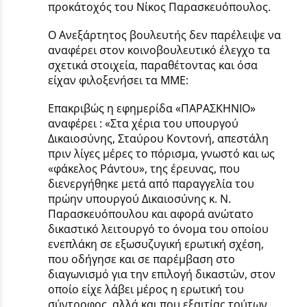
προκάτοχός του Νίκος Παρασκευόπουλος.
Ο Ανεξάρτητος βουλευτής δεν παρέλειψε να
αναφέρει στον κοινοβουλευτικό έλεγχο τα
σχετικά στοιχεία, παραθέτοντας και όσα
είχαν φιλοξενήσει τα ΜΜΕ:
Επακριβώς η εφημερίδα «ΠΑΡΑΣΚΗΝΙΟ»
αναφέρει : «Στα χέρια του υπουργού
Δικαιοσύνης, Σταύρου Κοντονή, απεστάλη
πριν λίγες μέρες το πόρισμα, γνωστό και ως
«φάκελος Ράντου», της έρευνας, που
διενεργήθηκε μετά από παραγγελία του
πρώην υπουργού Δικαιοσύνης κ. Ν.
Παρασκευόπουλου και αφορά ανώτατο
δικαστικό λειτουργό το όνομα του οποίου
ενεπλάκη σε εξωσυζυγική ερωτική σχέση,
που οδήγησε και σε παρέμβαση στο
διαγωνισμό για την επιλογή δικαστών, στον
οποίο είχε λάβει μέρος η ερωτική του
σύντροφος, αλλά και που εξαιτίας τούτων