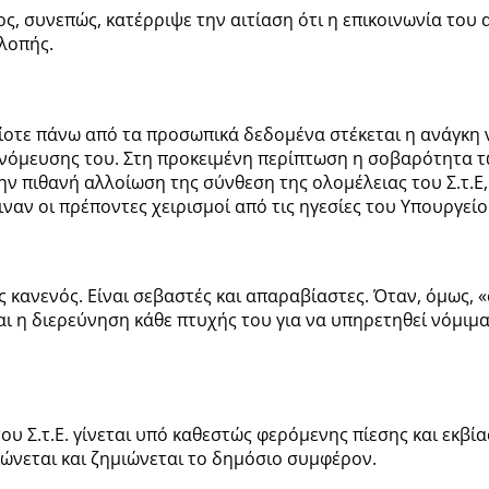
ος, συνεπώς, κατέρριψε την αιτίαση ότι η επικοινωνία του
λοπής.
νίοτε πάνω από τα προσωπικά δεδομένα στέκεται η ανάγκη 
νόμευσης του. Στη προκειμένη περίπτωση η σοβαρότητα τω
ν πιθανή αλλοίωση της σύνθεση της ολομέλειας του Σ.τ.Ε,
αν οι πρέποντες χειρισμοί από τις ηγεσίες του Υπουργείου 
 κανενός. Είναι σεβαστές και απαραβίαστες. Όταν, όμως, 
αι η διερεύνηση κάθε πτυχής του για να υπηρετηθεί νόμιμα
υ Σ.τ.Ε. γίνεται υπό καθεστώς φερόμενης πίεσης και εκβίασ
ιώνεται και ζημιώνεται το δημόσιο συμφέρον.