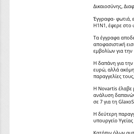
Δικαιοσύνης, Δια
Έγγραφα- φωτιά, ε
Η1Ν1, έφερε στο
Τα έγγραφα αποδε
αποφασιστική ει
εμβολίων για την
Η δαπάνη για την
ευρώ, αλλά ακόμη
παραγγελίες τους
Η Novartis έλαβε
ανάλυση δαπανών 
σε 7 για τη GlaxoS
Η δεύτερη παραγγ
υπουργείο Υγείας 
Κατόπιν όλων αυ