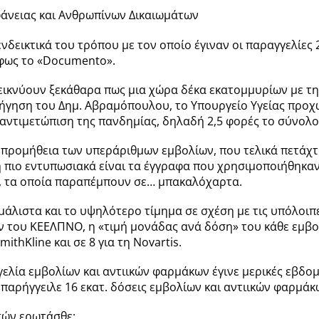
φάνειας και Ανθρωπίνων Δικαιωμάτων
νδεικτικά του τρόπου με τον οποίο έγιναν οι παραγγελίες 
 φως το «Documento».
ικνύουν ξεκάθαρα πως μια χώρα δέκα εκατομμυρίων με την
σήγηση του Δημ. Αβραμόπουλου, το Υπουργείο Υγείας προ
 αντιμετώπιση της πανδημίας, δηλαδή 2,5 φορές το σύνολ
 προμήθεια των υπεράριθμων εμβολίων, που τελικά πετάχτη
 πιο εντυπωσιακά είναι τα έγγραφα που χρησιμοποιήθηκαν 
, τα οποία παραπέμπουν σε… μπακαλόχαρτα.
 μάλιστα και το υψηλότερο τίμημα σε σχέση με τις υπόλοι
του ΚΕΕΛΠΝΟ, η «τιμή μονάδας ανά δόση» του κάθε εμβολίο
mithKline και σε 8 για τη Novartis.
ελία εμβολίων και αντιικών φαρμάκων έγινε μερικές εβδο
παρήγγειλε 16 εκατ. δόσεις εμβολίων και αντιικών φαρμάκω
τών ερωτάσθε: