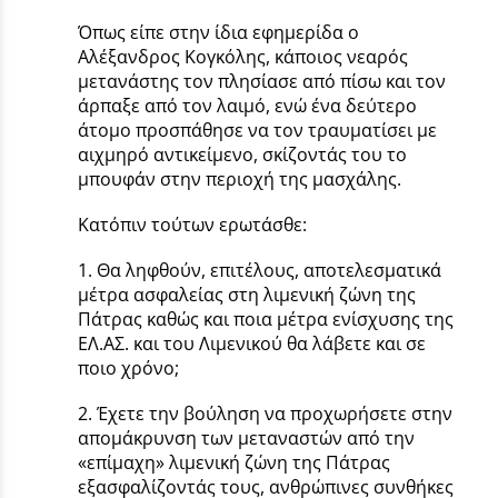
Όπως είπε στην ίδια εφημερίδα ο
Αλέξανδρος Κογκόλης, κάποιος νεαρός
µετανάστης τον πλησίασε από πίσω και τον
άρπαξε από τον λαιµό, ενώ ένα δεύτερο
άτοµο προσπάθησε να τον τραυµατίσει µε
αιχµηρό αντικείµενο, σκίζοντάς του το
µπουφάν στην περιοχή της µασχάλης.
Κατόπιν τούτων ερωτάσθε:
1. Θα ληφθούν, επιτέλους, αποτελεσματικά
μέτρα ασφαλείας στη λιμενική ζώνη της
Πάτρας καθώς και ποια μέτρα ενίσχυσης της
ΕΛ.ΑΣ. και του Λιμενικού θα λάβετε και σε
ποιο χρόνο;
2. Έχετε την βούληση να προχωρήσετε στην
απομάκρυνση των μεταναστών από την
«επίμαχη» λιμενική ζώνη της Πάτρας
εξασφαλίζοντάς τους, ανθρώπινες συνθήκες