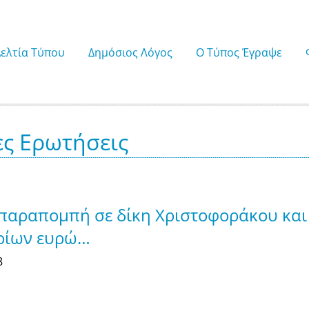
Δελτία Τύπου
Δημόσιος Λόγος
Ο Τύπος Έγραψε
ες Ερωτήσεις
παραπομπή σε δίκη Χριστοφοράκου και
ρίων ευρώ…
8