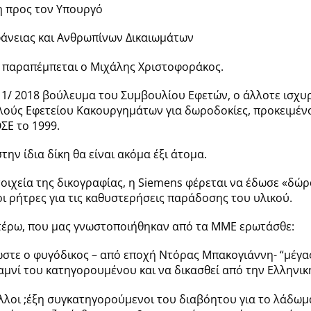
η προς τον Υπουργό
φάνειας και Ανθρωπίνων Δικαιωμάτων
η παραπέμπεται ο Μιχάλης Χριστοφοράκος.
211/ 2018 βούλευμα του Συμβουλίου Εφετών, ο άλλοτε ισχυρ
λούς Εφετείου Κακουργημάτων για δωροδοκίες, προκειμένο
ΣΕ το 1999.
ην ίδια δίκη θα είναι ακόμα έξι άτομα.
οιχεία της δικογραφίας, η Siemens φέρεται να έδωσε «δώρ
ι ρήτρες για τις καθυστερήσεις παράδοσης του υλικού.
τέρω, που μας γνωστοποιήθηκαν από τα ΜΜΕ ερωτάσθε:
, ώστε ο φυγόδικος – από εποχή Ντόρας Μπακογιάννη- “μέγ
καμνί του κατηγορουμένου και να δικασθεί από την Ελληνικ
ι άλλοι ;έξη συγκατηγορούμενοι του διαβόητου για το λάδ