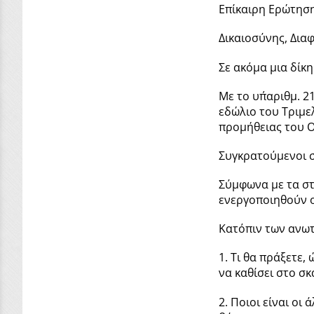
Επίκαιρη Ερώτησ
Δικαιοσύνης, Δια
Σε ακόμα μια δίκ
Με το υπ΄αριθμ. 
εδώλιο του Τριμε
προμήθειας του Ο
Συγκρατούμενοι στ
Σύμφωνα με τα στ
ενεργοποιηθούν ο
Κατόπιν των ανω
1. Τι θα πράξετε
να καθίσει στο σ
2. Ποιοι είναι ο