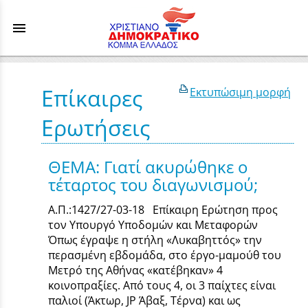
menu
Επίκαιρες
Εκτυπώσιμη μορφή
Ερωτήσεις
ΘΕΜΑ: Γιατί ακυρώθηκε ο
τέταρτος του διαγωνισμού;
Α.Π.:1427/27-03-18 Επίκαιρη Ερώτηση προς
τον Υπουργό Υποδομών και Μεταφορών
Όπως έγραψε η στήλη «Λυκαβηττός» την
περασμένη εβδομάδα, στο έργο-μαμούθ του
Μετρό της Αθήνας «κατέβηκαν» 4
κοινοπραξίες. Από τους 4, οι 3 παίχτες είναι
παλιοί (Άκτωρ, JP Άβαξ, Τέρνα) και ως