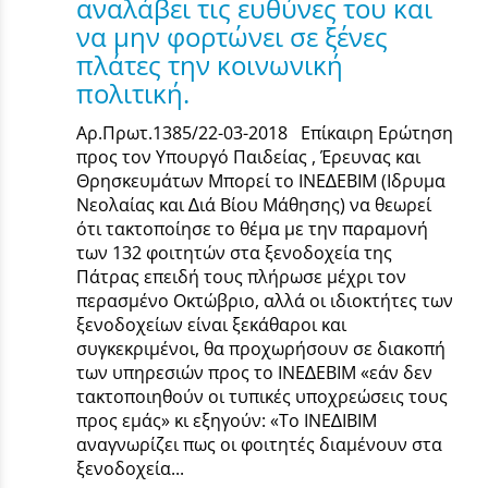
αναλάβει τις ευθύνες του και
να μην φορτώνει σε ξένες
πλάτες την κοινωνική
πολιτική.
Αρ.Πρωτ.1385/22-03-2018 Επίκαιρη Ερώτηση
προς τον Υπουργό Παιδείας , Έρευνας και
Θρησκευμάτων Μπορεί το ΙΝΕ∆ΕΒΙΜ (Ιδρυµα
Νεολαίας και ∆ιά Βίου Μάθησης) να θεωρεί
ότι τακτοποίησε το θέµα µε την παραµονή
των 132 φοιτητών στα ξενοδοχεία της
Πάτρας επειδή τους πλήρωσε µέχρι τον
περασµένο Οκτώβριο, αλλά οι ιδιοκτήτες των
ξενοδοχείων είναι ξεκάθαροι και
συγκεκριµένοι, θα προχωρήσουν σε διακοπή
των υπηρεσιών προς το ΙΝΕ∆ΕΒΙΜ «εάν δεν
τακτοποιηθούν οι τυπικές υποχρεώσεις τους
προς εµάς» κι εξηγούν: «Το ΙΝΕ∆ΙΒΙΜ
αναγνωρίζει πως οι φοιτητές διαµένουν στα
ξενοδοχεία...