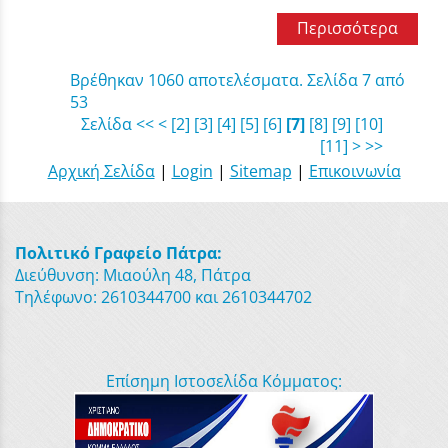
Περισσότερα
Βρέθηκαν 1060 αποτελέσματα. Σελίδα 7 από
53
Σελίδα
<<
<
[2]
[3]
[4]
[5]
[6]
[7]
[8]
[9]
[10]
[11]
>
>>
Αρχική Σελίδα
|
Login
|
Sitemap
|
Επικοινωνία
Πολιτικό Γραφείο Πάτρα:
Διεύθυνση: Μιαούλη 48, Πάτρα
Τηλέφωνο: 2610344700 και 2610344702
Επίσημη Ιστοσελίδα Κόμματος: