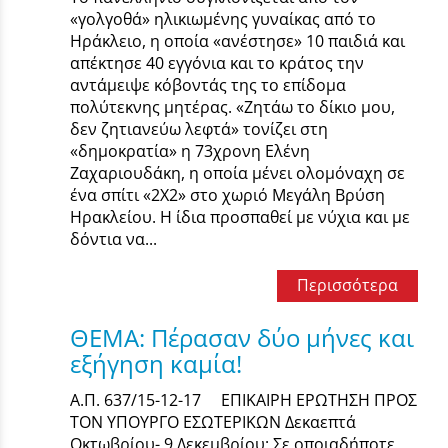
«γολγοθά» ηλικιωμένης γυναίκας από το
Ηράκλειο, η οποία «ανέστησε» 10 παιδιά και
απέκτησε 40 εγγόνια και το κράτος την
αντάμειψε κόβοντάς της το επίδομα
πολύτεκνης μητέρας. «Ζητάω το δίκιο μου,
δεν ζητιανεύω λεφτά» τονίζει στη
«δημοκρατία» η 73χρονη Ελένη
Ζαχαριουδάκη, η οποία μένει ολομόναχη σε
ένα σπίτι «2Χ2» στο χωριό Μεγάλη Βρύση
Ηρακλείου. Η ίδια προσπαθεί με νύχια και με
δόντια να...
Περισσότερα
ΘΕΜΑ: Πέρασαν δύο μήνες και
εξήγηση καμία!
Α.Π. 637/15-12-17 ΕΠΙΚΑΙΡΗ ΕΡΩΤΗΣΗ ΠΡΟΣ
ΤΟΝ ΥΠΟΥΡΓΟ ΕΣΩΤΕΡΙΚΩΝ Δεκαεπτά
Οκτωβρίου- 9 Δεκεμβρίου: Σε οποιαδήποτε