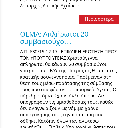
Δήμαρχος Δυτικής Αχαΐας ο...
Περισσότερα
ΘΕΜΑ: Απλήρωτοι 20
συμβασιούχοι…
Α.Π. 630/15-12-17 ΕΠΙΚΑΙΡΗ ΕΡΩΤΗΣΗ ΠΡΟΣ
ΤΟΝ ΥΠΟΥΡΓΟ ΥΓΕΙΑΣ Χριστούγεννα
απλήρωτοι θα κάνουν 20 συµβασιούχοι
γιατροί του ΠΕ∆Υ της Πάτρας ως θύµατα της
κρατικής ασυνεννοησίας. Παρέµειναν στη
θέση τους µέσω παράτασης της σύµβασής
τους που αποφάσισε το υπουργείο Υγείας. Οι
πάρεδροι όµως έχουν άλλη άποψη. ∆εν
υπογράφουν τις µμισθοδοσίες τους, καθώς
δεν αναγνωρίζουν ως νόµιµο χρόνο
απασχόλησής τους την παράταση που
δόθηκε. Κατόπιν όλων των ανωτέρω
ερωτάσθε: 1. Είσθε κ. Υπουργοί γνώστες του