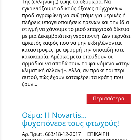
Της (ελληνικής) ζωής τα οξύµωρα. Να
εγκαινιάζουµε οδικούς άξονες σύγχρονων
προδιαγραφών ή να συζητάμε για μερικές ή
πλήρεις υπογειοποιήσεις τρένων και την ίδια
στιγμή να χάνουμε το µισό επαρχιακό δίκτυο
µε µια Δεκεµβριάτικη νεροποντή. ∆εν περνάει
αρκετός καιρός που να µην εκδηλώνονται
καταστροφές, µε αφορμή την οποιαδήποτε
κακοκαιρία. Αμέσως μετά σπεύδουν οι
αρμόδιοι να αποδώσουν το φαινόμενο «στην
κλιματική αλλαγή». Αλλά, αν πρόκειται περί
αυτού, πώς έχουν καταφέρει τα κράτη που
ζουν...
Περισσότερα
Θέμα: Η Novartis…
ψυχοπόνεσε τους φτωχούς!
Αρ.Πρωτ. 663/18-12-2017 ΕΠΙΚΑΙΡΗ