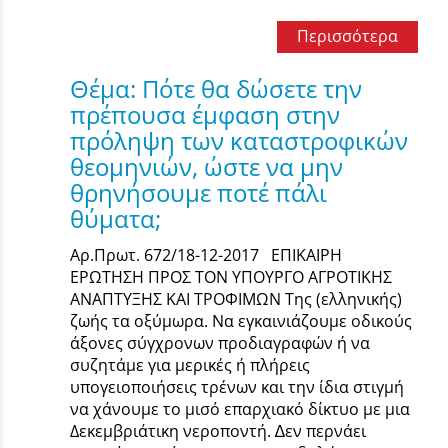
Περισσότερα
Θέμα: Πότε θα δώσετε την
πρέπουσα έμφαση στην
πρόληψη των καταστροφικών
θεομηνιών, ώστε να μην
θρηνήσουμε ποτέ πάλι
θύματα;
Αρ.Πρωτ. 672/18-12-2017 ΕΠΙΚΑΙΡΗ
ΕΡΩΤΗΣΗ ΠΡΟΣ ΤΟΝ ΥΠΟΥΡΓΟ ΑΓΡΟΤΙΚΗΣ
ΑΝΑΠΤΥΞΗΣ ΚΑΙ ΤΡΟΦΙΜΩΝ Της (ελληνικής)
ζωής τα οξύµωρα. Να εγκαινιάζουµε οδικούς
άξονες σύγχρονων προδιαγραφών ή να
συζητάμε για μερικές ή πλήρεις
υπογειοποιήσεις τρένων και την ίδια στιγμή
να χάνουμε το µισό επαρχιακό δίκτυο µε µια
Δεκεµβριάτικη νεροποντή. ∆εν περνάει