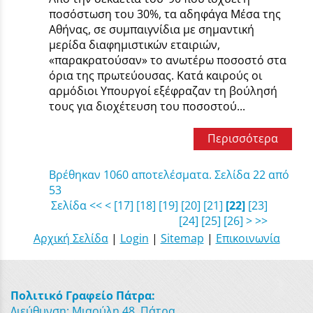
ποσόστωση του 30%, τα αδηφάγα Μέσα της
Αθήνας, σε συμπαιγνίδια με σημαντική
μερίδα διαφημιστικών εταιριών,
«παρακρατούσαν» το ανωτέρω ποσοστό στα
όρια της πρωτεύουσας. Κατά καιρούς οι
αρμόδιοι Υπουργοί εξέφραζαν τη βούλησή
τους για διοχέτευση του ποσοστού...
Περισσότερα
Βρέθηκαν 1060 αποτελέσματα. Σελίδα 22 από
53
Σελίδα
<<
<
[17]
[18]
[19]
[20]
[21]
[22]
[23]
[24]
[25]
[26]
>
>>
Αρχική Σελίδα
|
Login
|
Sitemap
|
Επικοινωνία
Πολιτικό Γραφείο Πάτρα:
Διεύθυνση: Μιαούλη 48, Πάτρα