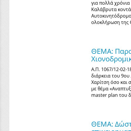
για πολλά χρόνια
Καλάβρυτα κοντά 
Αυτοκινητόδρομο.
ολοκλήρωση της Ο
ΘΕΜΑ: Παρο
Χιονοδρομικ
Α.Π. 1067/12-02-
διάρκεια του 9ου
Χαρίτση όσο και 
με θέμα «Αναπτυξ
master plan του 
ΘΕΜΑ: Δώστε