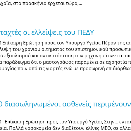
χαΐα, στο προσκήνιο έρχεται τώρα,...
αχτές οι ελλείψεις του ΠΕΔΥ
18 Επίκαιρη Ερώτηση προς τον Υπουργό Υγείας Πέραν της ι
λυψη του χρόνιου αιτήματος του επιστημονικού προσωπικ
ύ εξοπλισμού και αντικατάσταση των μηχανημάτων τα οπο
α παράδειγμα ότι ο μαστογράφος παραμένει σε αχρηστία π
τουργίας πριν από τις γιορτές ενώ με προσωρινή επιδιόρθ
0 διασωληνωμένοι ασθενείς περιμένουν
18 Επίκαιρη Ερώτηση προς τον Υπουργό Υγείας Στην... εντα
α. Πολλά νοσοκομεία δεν διαθέτουν κλίνες ΜΕΘ, σε άλλα οι