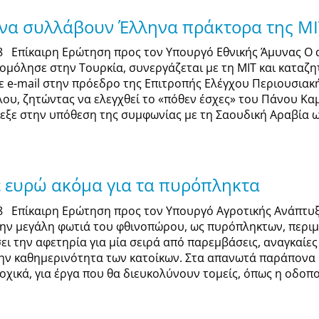
 να συλλάβουν Έλληνα πράκτορα της ΜΙΤ
18 Επίκαιρη Ερώτηση προς τον Υπουργό Εθνικής Άμυνας Ο
ομόλησε στην Τουρκία, συνεργάζεται με τη ΜΙΤ και καταζητ
ε e-mail στην πρόεδρο της Επιτροπής Ελέγχου Περιουσιακ
υ, ζητώντας να ελεγχθεί το «πόθεν έσχες» του Πάνου Κα
εξε στην υπόθεση της συμφωνίας με τη Σαουδική Αραβία ως
 ευρώ ακόμα για τα πυρόπληκτα
18 Επίκαιρη Ερώτηση προς τον Υπουργό Αγροτικής Ανάπτυ
ην μεγάλη φωτιά του φθινοπώρου, ως πυρόπληκτων, περιμέ
ει την αφετηρία για μία σειρά από παρεμβάσεις, αναγκαί
ην καθημερινότητα των κατοίκων. Στα απανωτά παράπονα 
οχικά, για έργα που θα διευκολύνουν τομείς, όπως η οδοποιί