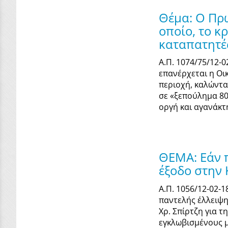
Θέμα: Ο Πρ
οποίο, το κ
καταπατητέ
Α.Π. 1074/75/12-
επανέρχεται η Οι
περιοχή, καλώντα
σε «ξεπούλημα 80
οργή και αγανάκτ
ΘΕΜΑ: Εάν π
έξοδο στην 
Α.Π. 1056/12-02-
παντελής έλλειψη
Χρ. Σπίρτζη για 
εγκλωβισµένους µ