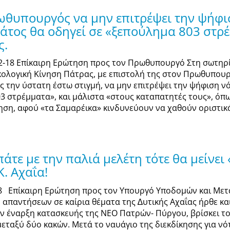
ωθυπουργός να μην επιτρέψει την ψήφισ
ράτος θα οδηγεί σε «ξεπούλημα 803 στρ
ς.
02-18 Επίκαιρη Ερώτηση προς τον Πρωθυπουργό Στη σωτηρ
κολογική Κίνηση Πάτρας, με επιστολή της στον Πρωθυπουργ
ς την ύστατη έστω στιγμή, να μην επιτρέψει την ψήφιση νό
3 στρέμματα», και μάλιστα «στους καταπατητές τους», όπω
ηση, αφού «τα Σαμαρέικα» κινδυνεύουν να χαθούν οριστικά 
άτε με την παλιά μελέτη τότε θα μείνε
Κ. Αχαΐα!
18 Επίκαιρη Ερώτηση προς τον Υπουργό Υποδομών και Μετ
 απαντήσεων σε καίρια θέµατα της ∆υτικής Αχαΐας ήρθε κ
την έναρξη κατασκευής της ΝΕΟ Πατρών- Πύργου, βρίσκει το
εταξύ δύο κακών. Μετά το ναυάγιο της διεκδίκησης για ν