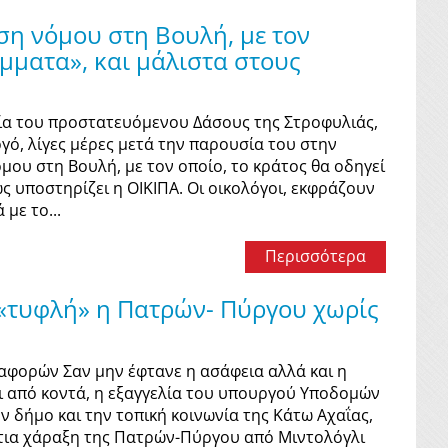
η νόμου στη Βουλή, με τον
έμματα», και μάλιστα στους
ία του προστατευόμενου Δάσους της Στροφυλιάς,
ό, λίγες μέρες μετά την παρουσία του στην
μου στη Βουλή, με τον οποίο, το κράτος θα οδηγεί
ς υποστηρίζει η ΟΙΚΙΠΑ. Οι οικολόγοι, εκφράζουν
με το...
Περισσότερα
ι «τυφλή» η Πατρών- Πύργου χωρίς
αφορών Σαν µην έφτανε η ασάφεια αλλά και η
αι από κοντά, η εξαγγελία του υπουργού Υποδοµών
ν δήµο και την τοπική κοινωνία της Κάτω Αχαΐας,
ότια χάραξη της Πατρών-Πύργου από Μιντολόγλι