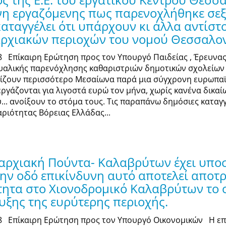
νη εργαζόμενης πως παρενοχλήθηκε σεξ
καταγγέλει ότι υπάρχουν κι άλλα αντίστ
αρχιακών περιοχών του νομού Θεσσαλον
18 Επίκαιρη Ερώτηση προς τον Υπουργό Παιδείας , Έρευνας
υαλικής παρενόχλησης καθαριστριών δημοτικών σχολείων 
μίζουν περισσότερο Μεσαίωνα παρά μια σύγχρονη ευρωπα
ργάζονται για λιγοστά ευρώ τον μήνα, χωρίς κανένα δικαί
... ανοίξουν το στόμα τους. Τις παραπάνω δημόσιες καταγ
ιότητας Βόρειας Ελλάδας...
ρχιακή Πούντα- Καλαβρύτων έχει υποστ
ην οδό επικίνδυνη αυτό αποτελεί αποτρ
τητα στο Χιονοδρομικό Καλαβρύτων το 
ξης της ευρύτερης περιοχής.
-18 Επίκαιρη Ερώτηση προς τον Υπουργό Οικονομικών Η ε