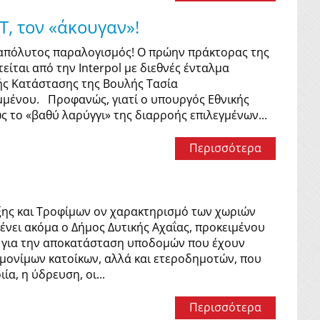
, τον «άκουγαν»!
 απόλυτος παραλογισμός! Ο πρώην πράκτορας της
είται από την Interpol με διεθνές ένταλμα
ής Κατάστασης της Βουλής Τασία
μμένου. Προφανώς, γιατί ο υπουργός Εθνικής
 το «βαθύ λαρύγγι» της διαρροής επιλεγμένων...
Περισσότερα
ξης και Τροφίμων ον χαρακτηρισμό των χωριών
νει ακόμα ο Δήμος Δυτικής Αχαΐας, προκειμένου
ες για την αποκατάσταση υποδομών που έχουν
μονίμων κατοίκων, αλλά και ετεροδημοτών, που
α, η ύδρευση, οι...
Περισσότερα