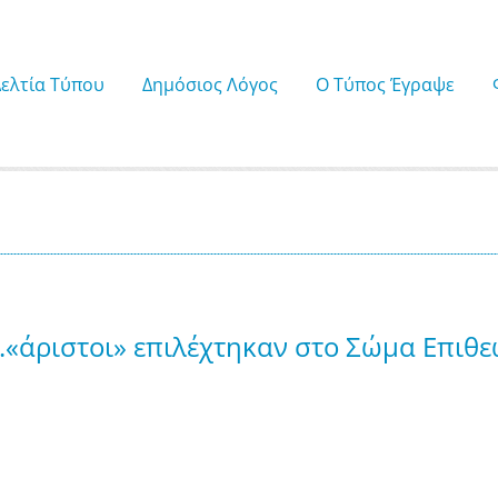
Δελτία Τύπου
Δημόσιος Λόγος
Ο Τύπος Έγραψε
ι ....«άριστοι» επιλέχτηκαν στο Σώμα Επ