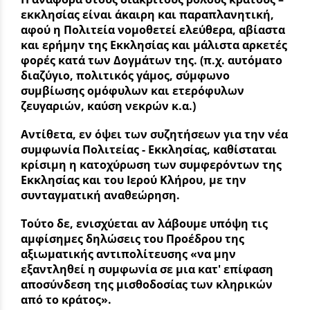
εκκλησίας είναι άκαιρη και παραπλανητική,
αφού η Πολιτεία νομοθετεί ελεύθερα, αβίαστα
και ερήμην της Εκκλησίας και μάλιστα αρκετές
φορές κατά των Δογμάτων της. (π.χ. αυτόματο
διαζύγιο, πολιτικός γάμος, σύμφωνο
συμβίωσης ομόφυλων και ετερόφυλων
ζευγαριών, καύση νεκρών κ.α.)
Αντίθετα, εν όψει των συζητήσεων για την νέα
συμφωνία Πολιτείας - Εκκλησίας, καθίσταται
κρίσιμη η κατοχύρωση των συμφερόντων της
Εκκλησίας και του Ιερού Κλήρου, με την
συνταγματική αναθεώρηση.
Τούτο δε, ενισχύεται αν λάβουμε υπόψη τις
αμφίσημες δηλώσεις του Προέδρου της
αξιωματικής αντιπολίτευσης «να μην
εξαντληθεί η συμφωνία σε μια κατ' επίφαση
αποσύνδεση της μισθοδοσίας των κληρικών
από το κράτος».