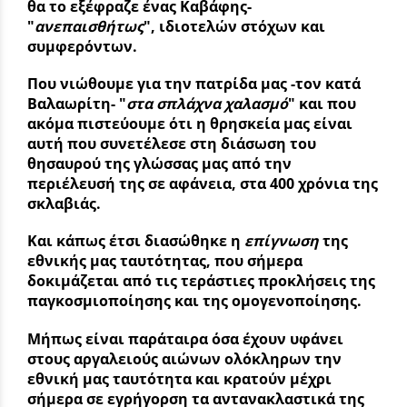
θα το εξέφραζε ένας Καβάφης-
"
ανεπαισθήτως
", ιδιοτελών στόχων και
συμφερόντων.
Που νιώθουμε για την πατρίδα μας -τον κατά
Βαλαωρίτη- "
στα σπλάχνα χαλασμό
" και που
ακόμα πιστεύουμε ότι η θρησκεία μας είναι
αυτή που συνετέλεσε στη διάσωση του
θησαυρού της γλώσσας μας από την
περιέλευσή της σε αφάνεια, στα 400 χρόνια της
σκλαβιάς.
Και κάπως έτσι διασώθηκε η
επίγνωση
της
εθνικής μας ταυτότητας, που σήμερα
δοκιμάζεται από τις τεράστιες προκλήσεις της
παγκοσμιοποίησης και της ομογενοποίησης.
Μήπως είναι παράταιρα όσα έχουν υφάνει
στους αργαλειούς αιώνων ολόκληρων την
εθνική μας ταυτότητα και κρατούν μέχρι
σήμερα σε εγρήγορση τα αντανακλαστικά της