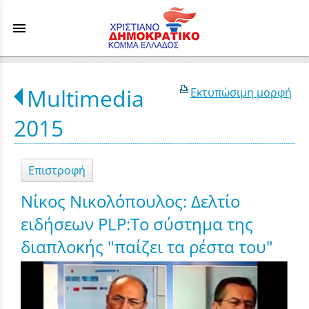
menu
Multimedia
Εκτυπώσιμη μορφή
2015
Επιστροφή
Νίκος Νικολόπουλος: Δελτίο
ειδήσεων PLP:Το σύστημα της
διαπλοκής "παίζει τα ρέστα του"