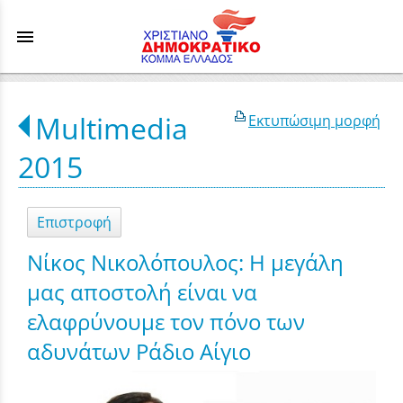
menu
Multimedia
Εκτυπώσιμη μορφή
2015
Επιστροφή
Νίκος Νικολόπουλος: Η μεγάλη
μας αποστολή είναι να
ελαφρύνουμε τον πόνο των
αδυνάτων Ράδιο Αίγιο