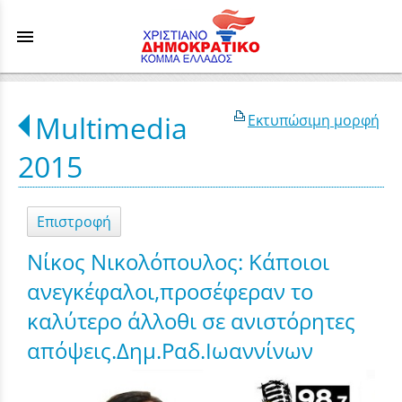
menu
Multimedia
Εκτυπώσιμη μορφή
2015
Επιστροφή
Νίκος Νικολόπουλος: Κάποιοι
ανεγκέφαλοι,προσέφεραν το
καλύτερο άλλοθι σε ανιστόρητες
απόψεις.Δημ.Ραδ.Ιωαννίνων