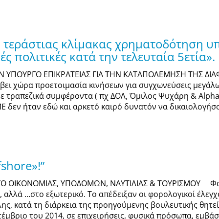
η τεράστιας κλίμακας χρηματοδότηση 
ς πολιτικές κατά την τελευταία 5ετία».
ΟΝ ΥΠΟΥΡΓΟ ΕΠΙΚΡΑΤΕΙΑΣ ΓΙΑ ΤΗΝ ΚΑΤΑΠΟΛΕΜΗΣΗ ΤΗΣ ΔΙ
άβει χώρα προετοιμασία κινήσεων για συγχωνεύσεις μεγάλ
 τραπεζικά συμφέροντα ( πχ ΔΟΛ, Όμιλος Ψυχάρη & Alpha Ba
 δεν ήταν εδώ και αρκετό καιρό δυνατόν να δικαιολογήσ
shore»!”
Ο ΟΙΚΟΝΟΜΙΑΣ, ΥΠΟΔΟΜΩΝ, ΝΑΥΤΙΛΙΑΣ & ΤΟΥΡΙΣΜΟΥ Φαίνε
, αλλά …στο εξωτερικό. Το απέδειξαν οι φορολογικοί έλεγ
ς, κατά τη διάρκεια της προηγούμενης βουλευτικής θητεία
μβριο του 2014, σε επιχειρήσεις, φυσικά πρόσωπα, εμβάσμ