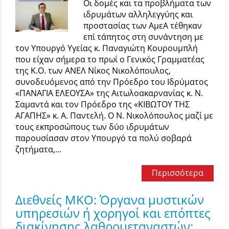
Οι δομές και τα προβλήματα των
ιδρυμάτων αλληλεγγύης και
προστασίας των ΑμεΑ τέθηκαν
επί τάπητος στη συνάντηση με
τον Υπουργό Υγείας κ. Παναγιώτη Κουρουμπλή
που είχαν σήμερα το πρωί ο Γενικός Γραμματέας
της Κ.Ο. των ΑΝΕΛ Νίκος Νικολόπουλος,
συνοδευόμενος από την Πρόεδρο του Ιδρύματος
«ΠΑΝΑΓΙΑ ΕΛΕΟΥΣΑ» της Αιτωλοακαρνανίας κ. Ν.
Σαμαντά και τον Πρόεδρο της «ΚΙΒΩΤΟΥ ΤΗΣ
ΑΓΑΠΗΣ» κ. Α. Παντελή. Ο Ν. Νικολόπουλος μαζί με
τους εκπροσώπους των δύο ιδρυμάτων
παρουσίασαν στον Υπουργό τα πολύ σοβαρά
ζητήματα,...
Περισσότερα
Διεθνείς ΜΚΟ: Όργανα μυστικών
υπηρεσιών ή χορηγοί και επόπτες
διακίνησης λαθρομεταναστών;