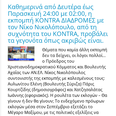
Καθημερινά από Δευτέρα έως
Παρασκευή 24:00 με 02:00, η
εκπομπή KONTRA ΔΙΑΔΡΟΜΕΣ με
τον Νίκο Νικολόπουλο, από τη
συχνότητα του KONTRA, προβάλει
τα γεγονότα όπως ακριβώς είναι.
Θέματα που καμία άλλη εκπομπή
δεν τα δείχνει, οι λόγοι πολλοί…
ο Πρόεδρος του
Χριστιανοδημοκρατικού Κόμματος και Βουλευτής
Αχαΐας των ΑΝ.ΕΛ. Νίκος Νικολόπουλος
συντονιστής της εκπομπής με καλεσμένους τους:
Αυλωνίτου Ελένη (Βουλευτής Σύριζα) Πάρις
Κουρτζίδης (δημοσιογράφος) και Χατζησαλάτας
Ιωάννης (εφοριακός). Η ρουλέτα των εκλογών – Θα
γίνουν ή δεν θα γίνουν; Το ενδεχόμενο πρόωρων
εκλογών μέσα στον Σεπτέμβριο εξετάζει το
Μέγαρο Μαξίμου, με τις πολιτικές εξελίξεις να