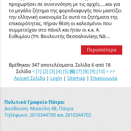
προχωρήσει σε συνεννόηση με τις αρχές.....και για
το μεγάλο ζήτημα της φοροδιαφυγής που μαστίζει
την ελληνική οικονομία Σε αυτά τα ζητήματα της
επικαιρότητας, πήραν θέση οι καλεσμένοι που
συμμετείχαν στο πάνελ και ήταν οι κ.κ. Α.
Ευθυμίου (Υπ. Βουλευτής Θεσσαλονίκης ΝΔ-...
Περισσότερα
Βρέθηκαν 347 αποτελέσματα. Σελίδα 6 από 18
Σελίδα
<
[1]
[2]
[3]
[4]
[5]
[6]
[7]
[8]
[9]
[10]
>
>>
Αρχική Σελίδα
|
Login
|
Sitemap
|
Επικοινωνία
Πολιτικό Γραφείο Πάτρα:
Διεύθυνση: Μιαούλη 48, Πάτρα
Τηλέφωνο: 2610344700 και 2610344702