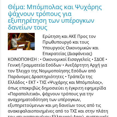
Θέμα: Μπόμπολας και Ψυχάρης
ψάχνουν τρόπους για
εξυπηρέτηση των υπέρογκων
δανείων τους
Ερώτηση και ΑΚΕ Προς τον
Πρωθυπουργό και τους
Υπουργούς Οικονομικών και
Επικρατείας (Διαφάνειας)
ΚΟΙΝΟΠΟΙΗΣΗ : • Οικονομικοί Εισαγγελείς • ΣΔΟΕ •
Γενική Γραμματεία Εσόδων • Ανεξάρτητη Αρχή για
τον Έλεγχο της Νομιμοποίησης Εσόδων από
Παράνομες Δραστηριότητες • Τράπεζα της
Ελλάδος • ΕΚΤ • ΤΧΣ «Ψυχάρης και Μπόμπολας»,
όπως επακριβώς δημοσιεύει η έγκριτη εφημερίδα
«Παραπολιτικά», ψάχνουν τρόπους για την
αναχρηματοδότηση των υπέρογκων,
εξυπηρετούμενων και μη δανείων τους από τις
ανακεφαλαιοποιημένες από το ΤΧΣ και στην πλάτη
του φτωχοποιημένου Ελληνικού Λαού, συστημικές