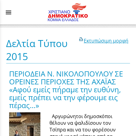
menu
Δελτία Τύπου
Εκτυπώσιμη μορφή
2015
ΠΕΡΙΟΔΕΙΑ Ν. ΝΙΚΟΛΟΠΟΥΛΟΥ ΣΕ
ΟΡΕΙΝΕΣ ΠΕΡΙΟΧΕΣ ΤΗΣ ΑΧΑΪΑΣ
«Αφού εμείς πήραμε την ευθύνη,
εμείς πρέπει να την φέρουμε εις
πέρας…»
Αργυρώνητοι δημοσκόποι
θέλουν να ψαλιδίσουν τον
Τσίπρα και να του φορέσουν