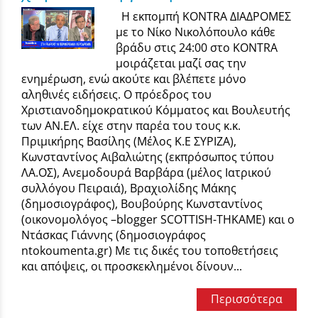
Η εκπομπή KONTRA ΔΙΑΔΡΟΜΕΣ
με το Νίκο Νικολόπουλο κάθε
βράδυ στις 24:00 στο KONTRA
μοιράζεται μαζί σας την
ενημέρωση, ενώ ακούτε και βλέπετε μόνο
αληθινές ειδήσεις. Ο πρόεδρος του
Χριστιανοδημοκρατικού Κόμματος και Βουλευτής
των ΑΝ.ΕΛ. είχε στην παρέα του τους κ.κ.
Πριμικήρης Βασίλης (Μέλος Κ.Ε ΣΥΡΙΖΑ),
Κωνσταντίνος Αιβαλιώτης (εκπρόσωπος τύπου
ΛΑ.ΟΣ), Ανεμοδουρά Βαρβάρα (μέλος Ιατρικού
συλλόγου Πειραιά), Βραχιολίδης Μάκης
(δημοσιογράφος), Βουβούρης Κωνσταντίνος
(οικονομολόγος –blogger SCOTTISH-ΤΗΚΑΜΕ) και ο
Ντάσκας Γιάννης (δημοσιογράφος
ntokoumenta.gr) Με τις δικές του τοποθετήσεις
και απόψεις, οι προσκεκλημένοι δίνουν...
Περισσότερα