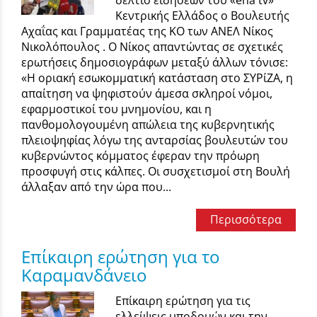
δελτίο ειδήσεων του «ena tv»
Κεντρικής Ελλάδος ο Βουλευτής
Αχαΐας και Γραμματέας της ΚΟ των ΑΝΕΛ Νίκος
Νικολόπουλος . Ο Νίκος απαντώντας σε σχετικές
ερωτήσεις δημοσιογράφων μεταξύ άλλων τόνισε:
«Η οριακή εσωκομματική κατάσταση στο ΣΥΡίΖΑ, η
απαίτηση να ψηφιστούν άμεσα σκληροί νόμοι,
εφαρμοστικοί του μνημονίου, και η
πανθομολογουμένη απώλεια της κυβερνητικής
πλειοψηφίας λόγω της ανταρσίας βουλευτών του
κυβερνώντος κόμματος έφεραν την πρόωρη
προσφυγή στις κάλπες. Οι συσχετισμοί στη Βουλή
άλλαξαν από την ώρα που...
Περισσότερα
Επίκαιρη ερώτηση για το
Καραμανδάνειο
Επίκαιρη ερώτηση για τις
ελλείψεις υποδομών και την