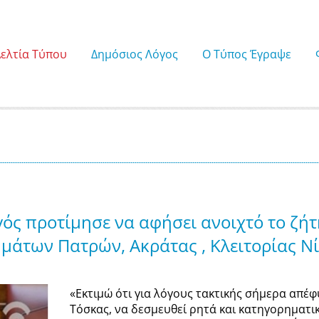
Δελτία Τύπου
Δημόσιος Λόγος
Ο Τύπος Έγραψε
ς προτίμησε να αφήσει ανοιχτό το ζήτ
μάτων Πατρών, Ακράτας , Κλειτορίας Ν
«Εκτιμώ ότι για λόγους τακτικής σήμερα απέ
Τόσκας, να δεσμευθεί ρητά και κατηγορηματι