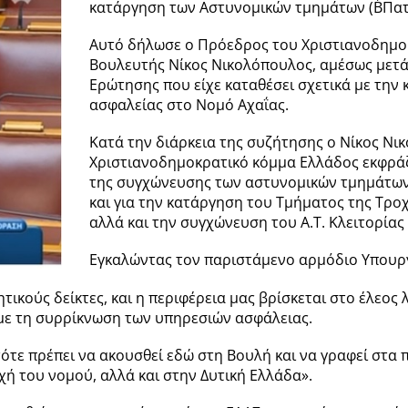
κατάργηση των Αστυνομικών τμημάτων (Β΄Πατρ
Αυτό δήλωσε ο Πρόεδρος του Χριστιανοδημο
Βουλευτής Νίκος Νικολόπουλος, αμέσως μετά
Ερώτησης που είχε καταθέσει σχετικά με τη
ασφαλείας στο Νομό Αχαΐας.
Κατά την διάρκεια της συζήτησης ο Νίκος Νι
Χριστιανοδημοκρατικό κόμμα Ελλάδος εκφράζε
της συγχώνευσης των αστυνομικών τμημάτων 
και για την κατάργηση του Τμήματος της Τρο
αλλά και την συγχώνευση του Α.Τ. Κλειτορία
Εγκαλώντας τον παριστάμενο αρμόδιο Υπουργ
τικούς δείκτες, και η περιφέρεια μας βρίσκεται στο έλεο
με τη συρρίκνωση των υπηρεσιών ασφάλειας.
τε πρέπει να ακουσθεί εδώ στη Βουλή και να γραφεί στα πρ
ή του νομού, αλλά και στην Δυτική Ελλάδα».