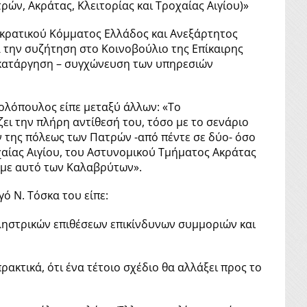
ών, Ακράτας, Κλειτορίας και Τροχαίας Αιγίου)»
κρατικού Κόμματος Ελλάδος και Ανεξάρτητος
 την συζήτηση στο Κοινοβούλιο της Επίκαιρης
ν κατάργηση – συγχώνευση των υπηρεσιών
κολόπουλος είπε μεταξύ άλλων: «Το
ι την πλήρη αντίθεσή του, τόσο με το σενάριο
της πόλεως των Πατρών -από πέντε σε δύο- όσο
χαίας Αιγίου, του Αστυνομικού Τμήματος Ακράτας
ς με αυτό των Καλαβρύτων».
ό Ν. Τόσκα του είπε:
ς ληστρικών επιθέσεων επικίνδυνων συμμοριών και
ακτικά, ότι ένα τέτοιο σχέδιο θα αλλάξει προς το