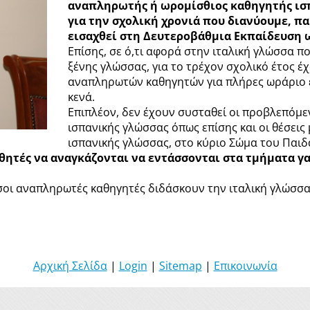
αναπληρωτής ή ωρομίσθιος καθηγητής ισπ
για την σχολική χρονιά που διανύουμε, παρ
εισαχθεί στη Δευτεροβάθμια Εκπαίδευση 
Επίσης, σε ό,τι αφορά στην ιταλική γλώσσα πο
ξένης γλώσσας, για το τρέχον σχολικό έτος έ
αναπληρωτών καθηγητών για πλήρες ωράριο 
κενά.
Επιπλέον, δεν έχουν συσταθεί οι προβλεπόμε
ισπανικής γλώσσας όπως επίσης και οι θέσει
ισπανικής γλώσσας, στο κύριο Σώμα του Παιδ
αθητές να αναγκάζονται να εντάσσονται στα τμήματα γ
οι αναπληρωτές καθηγητές διδάσκουν την ιταλική γλώσσα 
Αρχική Σελίδα
|
Login
|
Sitemap
|
Επικοινωνία