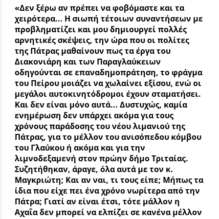
«Δεν ξέρω αν πρέπει να φοβόμαστε και τα
χειρότερα... Η σιωπή τέτοιων συναντήσεων με
προβληματίζει και μου δημιουργεί πολλές
αρνητικές σκέψεις, την ώρα που οι πολίτες
της Πάτρας μαθαίνουν πως τα έργα του
Διακονιάρη και των Παραγλαύκειων
οδηγούνται σε επαναδημοπράτηση, το φράγμα
του Πείρου μοιάζει να χωλαίνει εξίσου, ενώ οι
μεγάλοι αυτοκινητόδρομοι έχουν σταματήσει.
Και δεν είναι μόνο αυτά... Δυστυχώς, καμία
ενημέρωση δεν υπάρχει ακόμα για τους
χρόνους παράδοσης του νέου λιμανιού της
Πάτρας, για το μέλλον του ανισόπεδου κόμβου
του Γλαύκου ή ακόμα και για την
λιμνοδεξαμενή στον πρώην δήμο Τριταίας.
Συζητήθηκαν, άραγε, όλα αυτά με τον κ.
Μαγκριώτη; Και αν ναι, τι τους είπε; Μήπως τα
ίδια που είχε πει ένα χρόνο νωρίτερα από την
Πάτρα; Γιατί αν είναι έτσι, τότε μάλλον η
Αχαΐα δεν μπορεί να ελπίζει σε κανένα μέλλον