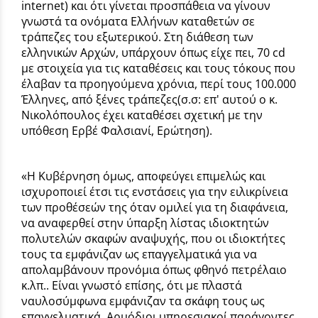
internet) και ότι γίνεται προσπάθεια να γίνουν
γνωστά τα ονόματα Ελλήνων καταθετών σε
τράπεζες του εξωτερικού. Στη διάθεση των
ελληνικών Αρχών, υπάρχουν όπως είχε πει, 70 cd
με στοιχεία για τις καταθέσεις και τους τόκους που
έλαβαν τα προηγούμενα χρόνια, περί τους 100.000
Έλληνες, από ξένες τράπεζες(σ.σ: επ' αυτού ο κ.
Νικολόπουλος έχει καταθέσει σχετική με την
υπόθεση Ερβέ Φαλσιανί, Ερώτηση).
«Η Κυβέρνηση όμως, αποφεύγει επιμελώς και
ισχυροποιεί έτσι τις ενστάσεις για την ειλικρίνεια
των προθέσεών της όταν ομιλεί για τη διαφάνεια,
να αναφερθεί στην ύπαρξη λίστας ιδιοκτητών
πολυτελών σκαφών αναψυχής, που οι ιδιοκτήτες
τους τα εμφάνιζαν ως επαγγελματικά για να
απολαμβάνουν προνόμια όπως φθηνό πετρέλαιο
κ.λπ.. Είναι γνωστό επίσης, ότι με πλαστά
ναυλοσύμφωνα εμφάνιζαν τα σκάφη τους ως
επαγγελματικά. Αρμόδιοι υπηρεσιακοί παράγοντες