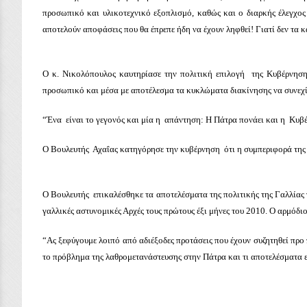
προσωπικό και υλικοτεχνικό εξοπλισμό, καθώς και ο διαρκής έλεγχος
αποτελούν αποφάσεις που θα έπρεπε ήδη να έχουν ληφθεί! Γιατί δεν τα 
Ο κ. Νικολόπουλος καυτηρίασε την πολιτική επιλογή της Κυβέρνησ
προσωπικό και μέσα με αποτέλεσμα τα κυκλώματα διακίνησης να συνεχίζ
“Ένα είναι το γεγονός και μία η απάντηση: Η Πάτρα πονάει και η Κυβέρ
Ο Βουλευτής Αχαΐας κατηγόρησε την κυβέρνηση ότι η συμπεριφορά της 
Ο Βουλευτής επικαλέσθηκε τα αποτελέσματα της πολιτικής της Γαλλίας
γαλλικές αστυνομικές Αρχές τους πρώτους έξι μήνες του 2010. Ο αρμόδι
“Ας ξεφύγουμε λοιπό από αδιέξοδες προτάσεις που έχουν συζητηθεί προ
το πρόβλημα της λαθρομετανάστευσης στην Πάτρα και τι αποτελέσματα ε