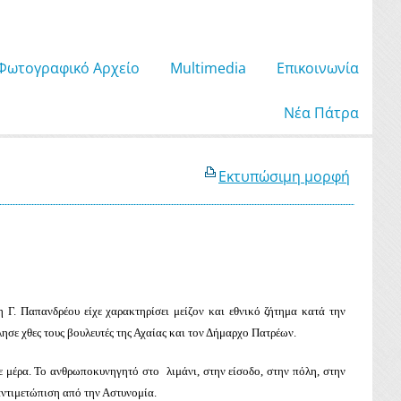
Φωτογραφικό Αρχείο
Μultimedia
Επικοινωνία
Νέα Πάτρα
Εκτυπώσιμη μορφή
Γ. Παπανδρέου είχε χαρακτηρίσει μείζον και εθνικό ζήτημα κατά την
σε χθες τους βουλευτές της Αχαίας και τον Δήμαρχο Πατρέων.
ε μέρα. Το ανθρωποκυνηγητό στο λιμάνι, στην είσοδο, στην πόλη, στην
αντιμετώπιση από την Αστυνομία.