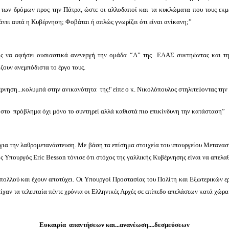
 των δρόμων προς την Πάτρα, ώστε οι αλλοδαποί και τα κυκλώματα που τους εκμε
κάνει αυτά η Κυβέρνηση; Φοβάται ή απλώς γνωρίζει ότι είναι ανίκανη;”
ης να αφήσει ουσιαστικά ανενεργή την ομάδα “Λ” της ΕΛΑΣ συντηώντας και την
ουν ανεμπόδιστα το έργο τους.
νηση...κολυμπά στην ανικανότητα της!' είπε ο κ. Νικολόπουλος στηλιτεύοντας την 
στο πρόβλημα όχι μόνο το συντηρεί αλλά καθιστά πιο επικίνδυνη την κατάσταση”
 για την λαθρομετανάστευση. Με βάση τα επίσημα στοιχεία του υπουργείου Μετανασ
ος Υπουργός Eric Besson τόνισε ότι στόχος της γαλλικής Κυβέρνησης είναι να απελ
 πολλού και έχουν αποτύχει. Οι Υπουργοί Προστασίας του Πολίτη και Εξωτερικών 
ίχαν τα τελευταία πέντε χρόνια οι Ελληνικές Αρχές σε επίπεδο απελάσεων κατά χώ
Ευκαιρία απαντήσεων και...ανανέωση....δεσμεύσεων