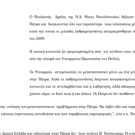
Ο Βουλευτής Αχαΐας της Ν.Δ. Νίκος Νικολόπουλος δήλωσε: 
Πάτρα και διογκώνεται όλο και περισσότερο τους τελευταίους μή
κατά την οποία οι χιλιάδες λαθρομετανάστες απομακρύνθηκαν 
του 2009.
Η τοπική κοινωνία ζει τρομοκρατημένη από τον κίνδυνο νέων 
από την πλευρά του Υπουργείου Προστασίας του Πολίτη.
Το Υπουργείο αντιμετωπίζει το μεταναστευτικό μόνο ως ένα γεν
στην Πάτρα. Αλλά οι λαθρομετανάστες δείχνουν αποφασισμένοι
κοινωνία και το αντιλαμβάνεται και η κυβέρνηση, αλλά αδιαφορε
χύσουν αίμα, το δικό τους ή και άλλων. Οι Πατρινοί δεν αισθάνον
αι την επίλυση του μεταναστευτικού προβλήματος στην Πάτρα. Να λάβει εδώ και τώ
 κάποιες περιπτώσεις συνοδεύεται και από παραβατικές συμπεριφορές.”, είπε ο κ.
ην Δυτική Ελλάδα και ειδικότερα στην Πάτρα δεν ζουν πολίτες Β΄ Κατηγορίας. Η εν