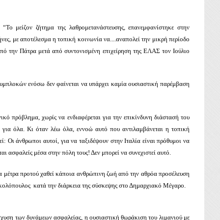
“Το μείζον ζήτημα της λαθρομετανάστευσης, επανεμφανίστηκε στην
νες, με αποτέλεσμα η τοπική κοινωνία να....αναπολεί την μικρή περίοδο
από την Πάτρα μετά από συντονισμένη επιχείρηση της ΕΛΑΣ τον Ιούλιο
συμπλοκών ενόσω δεν φαίνεται να υπάρχει καμία ουσιαστική παρέμβαση
ικό πρόβλημα, χωρίς να ενδιαφέρεται για την επικίνδυνη διάστασή του
 για όλα. Κι όταν λέω όλα, εννοώ αυτό που αντιλαμβάνεται η τοπική
ί: Οι άνθρωποι αυτοί, για να ταξιδέψουν στην Ιταλία είναι πρόθυμοι να
ται ασφαλείς μέσα στην πόλη τους! Δεν μπορεί να συνεχιστεί αυτό.
ρα μέτρα προτού χαθεί κάποια ανθρώπινη ζωή από την αθρόα προσέλευση
 Νικολόπουλος κατά την διάρκεια της σύσκεψης στο Δημαρχιακό Μέγαρο.
ίσχυση των δυνάμεων ασφαλείας, η ουσιαστική θωράκιση του λιμανιού με