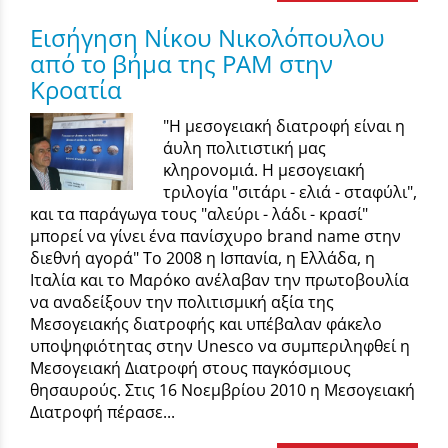
Εισήγηση Νίκου Νικολόπουλου
από το βήμα της ΡΑΜ στην
Κροατία
"Η μεσογειακή διατροφή είναι η
άυλη πολιτιστική μας
κληρονομιά. Η μεσογειακή
τριλογία "σιτάρι - ελιά - σταφύλι",
και τα παράγωγα τους "αλεύρι - λάδι - κρασί"
μπορεί να γίνει ένα πανίσχυρο brand name στην
διεθνή αγορά" Το 2008 η Ισπανία, η Ελλάδα, η
Ιταλία και το Μαρόκο ανέλαβαν την πρωτοβουλία
να αναδείξουν την πολιτισµική αξία της
Μεσογειακής διατροφής και υπέβαλαν φάκελο
υποψηφιότητας στην Unesco να συµπεριληφθεί η
Μεσογειακή Διατροφή στους παγκόσµιους
θησαυρούς. Στις 16 Νοεµβρίου 2010 η Μεσογειακή
Διατροφή πέρασε...