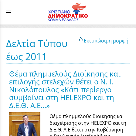
menu
Δελτία Τύπου
Εκτυπώσιμη μορφή
έως 2011
Θέμα πλημμελούς Διοίκησης και
επιλογής στελεχών θέτει ο Ν. Ι.
Νικολόπουλος «Κάτι περίεργο
συμβαίνει στη HELEXPO και τη
Δ.Ε.Θ. Α.Ε...»
Θέμα πλημμελούς διοίκησης και
διαχείρισης στην HELEXPO και τη
Δ.Ε.Θ. Α.Ε θέτει στην Κυβέρνηση