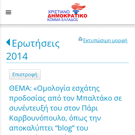
menu
Ερωτήσεις
Εκτυπώσιμη μορφή
2014
Επιστροφή
ΘΕΜΑ: «Oμολογία εσχάτης
προδοσίας από τον Μπαλτάκο σε
συνέντευξή του στον Πάρι
Καρβουνόπουλο, όπως την
αποκαλύπτει “blog” του