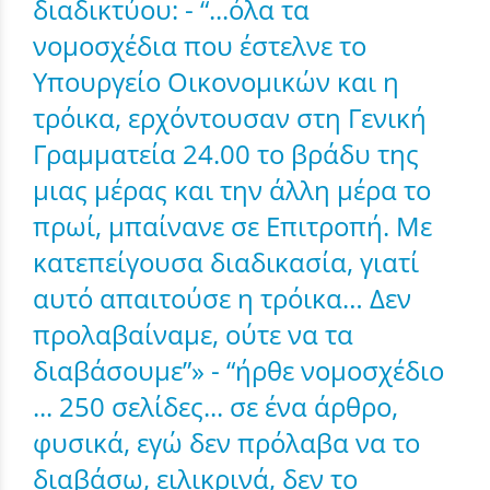
διαδικτύου: - “...όλα τα
νομοσχέδια που έστελνε το
Υπουργείο Οικονομικών και η
τρόικα, ερχόντουσαν στη Γενική
Γραμματεία 24.00 το βράδυ της
μιας μέρας και την άλλη μέρα το
πρωί, μπαίνανε σε Επιτροπή. Με
κατεπείγουσα διαδικασία, γιατί
αυτό απαιτούσε η τρόικα… Δεν
προλαβαίναμε, ούτε να τα
διαβάσουμε”» - “ήρθε νομοσχέδιο
... 250 σελίδες... σε ένα άρθρο,
φυσικά, εγώ δεν πρόλαβα να το
διαβάσω, ειλικρινά, δεν το