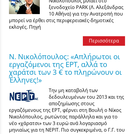
Νικολόπουλος μιλάει στο
ξενοδοχείο PARK (Λ. Αλεξάνδρας
10 Αθήνα) για την Ανατροπή που
μπορεί να έρθει στις περιφερειακές-δημοτικές
εκλογές. Πηγή
Περισσότερα
Ν. Νικολόπουλος: «Απλήρωτοι οι
εργαζόμενοι της ΕΡΤ, αλλά το
χαράτσι των 3 € το πληρώνουν οι
Έλληνες!»
Την μη καταβολή των
δεδουλευμένων του 2013 και της
αποζημίωσης στους
εργαζόμενους της ΕΡΤ, φέρνει στη Βουλή ο Νίκος
Νικολόπουλος, ρωτώντας παράλληλα και για το
νέο «χάρατσι» των 3 ευρώ ανά λογαριασμό
μηνιαίως για τη ΝΕΡΙΤ. Πιο συγκεκριμένα, ο Γ.Γ. του