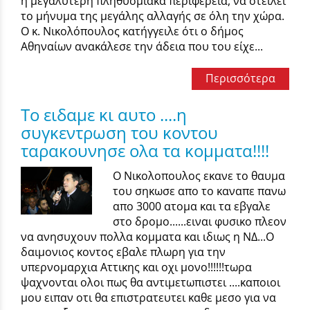
η μεγαλύτερη πληθυσμιακά περιφέρεια, να στείλει
το μήνυμα της μεγάλης αλλαγής σε όλη την χώρα.
O κ. Νικολόπουλος κατήγγειλε ότι ο δήμος
Αθηναίων ανακάλεσε την άδεια που του είχε...
Περισσότερα
To ειδαμε κι αυτο ....η
συγκεντρωση του κοντου
ταρακουνησε ολα τα κομματα!!!!
Ο Νικολοπουλος εκανε το θαυμα
του σηκωσε απο το καναπε πανω
απο 3000 ατομα και τα εβγαλε
στο δρομο......ειναι φυσικο πλεον
να ανησυχουν πολλα κομματα και ιδιως η ΝΔ...Ο
δαιμονιος κοντος εβαλε πλωρη για την
υπερνομαρχια Αττικης και οχι μονο!!!!!!τωρα
ψαχνονται ολοι πως θα αντιμετωπιστει ....καποιοι
μου ειπαν οτι θα επιστρατευτει καθε μεσο για να