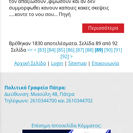
τον απαξιωσουν ,φιμωσουν και αν δεν
συμμορφωθει κανουν καποιες κακες σκεψεις
.....κοντε το νου σου... Πηγή
Περισσότερα
Βρέθηκαν 1830 αποτελέσματα. Σελίδα 89 από 92
Σελίδα
<<
<
[83]
[84]
[85]
[86]
[87]
[88]
[89]
[90]
[91]
[92]
>
Αρχική Σελίδα
|
Login
|
Sitemap
|
Επικοινωνία
Πολιτικό Γραφείο Πάτρα:
Διεύθυνση: Μιαούλη 48, Πάτρα
Τηλέφωνο: 2610344700 και 2610344702
Επίσημη Ιστοσελίδα Κόμματος: