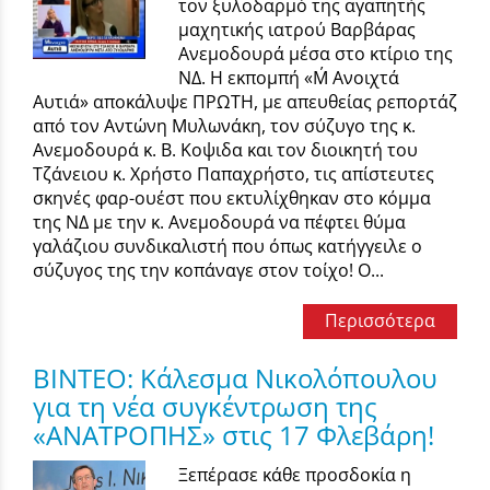
τον ξυλοδαρμό της αγαπητής
μαχητικής ιατρού Βαρβάρας
Ανεμοδουρά μέσα στο κτίριο της
ΝΔ. Η εκπομπή «Μ΄ Ανοιχτά
Αυτιά» αποκάλυψε ΠΡΩΤΗ, με απευθείας ρεπορτάζ
από τον Αντώνη Μυλωνάκη, τον σύζυγο της κ.
Ανεμοδουρά κ. Β. Κοψιδα και τον διοικητή του
Τζάνειου κ. Χρήστο Παπαχρήστο, τις απίστευτες
σκηνές φαρ-ουέστ που εκτυλίχθηκαν στο κόμμα
της ΝΔ με την κ. Ανεμοδουρά να πέφτει θύμα
γαλάζιου συνδικαλιστή που όπως κατήγγειλε ο
σύζυγος της την κοπάναγε στον τοίχο! Ο...
Περισσότερα
BINTEO: Κάλεσμα Νικολόπουλου
για τη νέα συγκέντρωση της
«ΑΝΑΤΡΟΠΗΣ» στις 17 Φλεβάρη!
Ξεπέρασε κάθε προσδοκία η