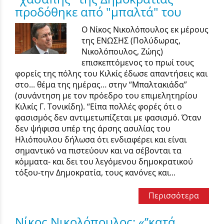
προδόθηκε από "μπαλτά" του
Ο Νίκος Νικολόπουλος εκ μέρους
της ΕΝΩΣΗΣ (Πολύδωρας,
Νικολόπουλος, Ζώης)
επισκεπτόμενος το πρωί τους
φορείς της πόλης του Κιλκίς έδωσε απαντήσεις και
στο... θέμα της ημέρας… στην “Μπαλτακιάδα”
(συνάντηση με τον πρόεδρο του επιμελητηρίου
Κιλκίς Γ. Τονικίδη). “Είπα πολλές φορές ότι ο
φασισμός δεν αντιμετωπίζεται με φασισμό. Όταν
δεν ψήφισα υπέρ της άρσης ασυλίας του
Ηλιόπουλου δήλωσα ότι ενδιαφέρει και είναι
σημαντικό να πιστεύουν και να σέβονται τα
κόμματα- και δει του λεγόμενου δημοκρατικού
τόξου-την Δημοκρατία, τους κανόνες και...
Περισσότερα
Νίκος Νικολόπουλος: «’’κατά