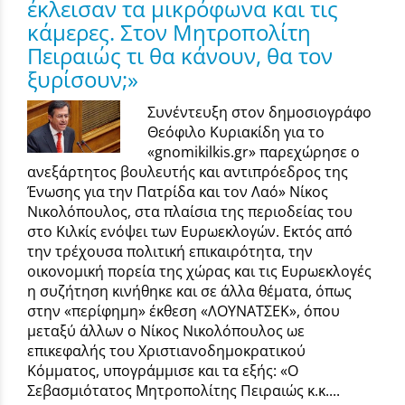
έκλεισαν τα μικρόφωνα και τις
κάμερες. Στον Μητροπολίτη
Πειραιώς τι θα κάνουν, θα τον
ξυρίσουν;»
Συνέντευξη στον δημοσιογράφο
Θεόφιλο Κυριακίδη για το
«gnomikilkis.gr» παρεχώρησε ο
ανεξάρτητος βουλευτής και αντιπρόεδρος της
Ένωσης για την Πατρίδα και τον Λαό» Νίκος
Νικολόπουλος, στα πλαίσια της περιοδείας του
στο Κιλκίς ενόψει των Ευρωεκλογών. Εκτός από
την τρέχουσα πολιτική επικαιρότητα, την
οικονομική πορεία της χώρας και τις Ευρωεκλογές
η συζήτηση κινήθηκε και σε άλλα θέματα, όπως
στην «περίφημη» έκθεση «ΛΟΥΝΑΤΣΕΚ», όπου
μεταξύ άλλων ο Νίκος Νικολόπουλος ωε
επικεφαλής του Χριστιανοδημοκρατικού
Κόμματος, υπογράμμισε και τα εξής: «O
Σεβασμιότατος Μητροπολίτης Πειραιώς κ.κ....