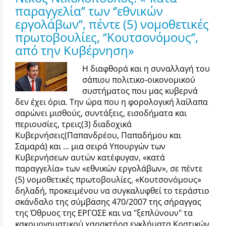
παραγγελία’’ των ‘’εθνικών
εργολάβων’’, πέντε (5) νομοθετικές
πρωτοβουλίες, ‘’Κουτσονόμους’’,
από την Κυβέρνηση»
Η διαφθορά και η συναλλαγή του
σάπιου πολιτικο-οικονομικού
συστήματος που μας κυβερνά
δεν έχει όρια. Την ώρα που η φορολογική λαίλαπα
σαρώνει μισθούς, συντάξεις, εισοδήματα και
περιουσίες, τρεις(3) διαδοχικά
Κυβερνήσεις(Παπανδρέου, Παπαδήμου και
Σαμαρά) και ... μια σειρά Υπουργών των
Κυβερνήσεων αυτών κατέφυγαν, «κατά
παραγγελία» των «εθνικών εργολάβων», σε πέντε
(5) νομοθετικές πρωτοβουλίες, «Κουτσονόμους»
δηλαδή, προκειμένου να συγκαλυφθεί το τεράστιο
σκάνδαλο της σύμβασης 470/2007 της σήραγγας
της Όθρυος της ΕΡΓΟΣΕ και να "ξεπλύνουν" τα
κακουργηματικού χαρακτήρα εγκλήματα Κρατικών