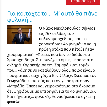
Περισσότερα
Για κοιτάχτε το… Μ’ αυτό θα πάνε
φυλακή…
Ο Νίκος Νικολόπουλος σήκωσε
τις 767 σελίδες του
πολυνομοσχεδίου, που το
χαρακτήρισε 4ο μνημόνιο και η
πρώτη ατάκα που πέταξε ήταν
χιουμοριστική. «Φταίει, που δεν το διάβασε ο
Χρυσοχοίδης;». Στη συνέχεια όμως, πέρασε στα
σκληρά. Χαρακτήρισε τον Σαμαρά «φαντομά»,
που… «άφησε να καταλάβουν όλοι, ποιος είναι ο
πραγματικός αρχηγός, ο Βενιζέλος». Χλεύασε τον
Γεωργιάδη κι αυτούς που τον χειροκρότησαν.
«Μπράβο! Έπεσε και χειροκρότημα στο άκουσμα
ότι ψηφίζουμε με υπερηφάνεια το 4ο μνημόνιο».
Και πήγε στις… φυλακές. Ξανασήκωσε το ογκώδη
φάκελο...