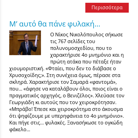
Περισσότερα
Μ’ αυτό θα πάνε φυλακή…
Ο Νίκος Νικολόπουλος σήκωσε
τις 767 σελίδες του
πολυνομοσχεδίου, που το
χαρακτήρισε 4ο μνημόνιο και η
πρώτη ατάκα που πέταξε ήταν
χιουμοριστική. «Φταίει, που δεν το διάβασε ο
Χρυσοχοίδης;». Στη συνέχεια όμως, πέρασε στα
σκληρά. Χαρακτήρισε τον Σαμαρά «φαντομά»,
που… «άφησε να καταλάβουν όλοι, ποιος είναι ο
πραγματικός αρχηγός, ο Βενιζέλος». Χλεύασε τον
Γεωργιάδη κι αυτούς που τον χειροκρότησαν.
«Μπράβο! Έπεσε και χειροκρότημα στο άκουσμα
ότι ψηφίζουμε με υπερηφάνεια το 4ο μνημόνιο».
Και πήγε στις… φυλακές. Ξανασήκωσε το ογκώδη
φάκελο...