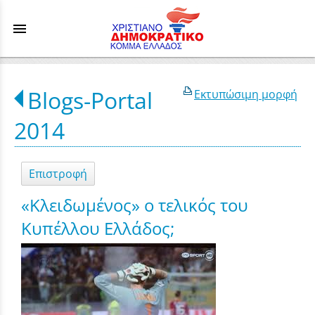
menu
Blogs-Portal
Εκτυπώσιμη μορφή
2014
Επιστροφή
«Κλειδωμένος» ο τελικός του
Κυπέλλου Ελλάδος;