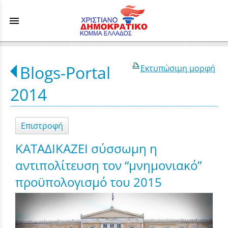
menu
Blogs-Portal
Εκτυπώσιμη μορφή
2014
Επιστροφή
ΚΑΤΑΔΙΚΑΖΕΙ σύσσωμη η
αντιπολίτευση τον “μνημονιακό”
προϋπολογισμό του 2015