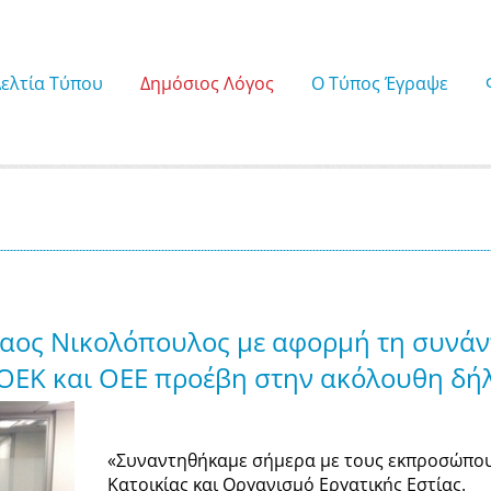
Δελτία Τύπου
Δημόσιος Λόγος
Ο Τύπος Έγραψε
λαος Νικολόπουλος με αφορμή τη συνά
ΟΕΚ και ΟΕΕ προέβη στην ακόλουθη δή
«Συναντηθήκαμε σήμερα με τους εκπροσώπου
Κατοικίας και Οργανισμό Εργατικής Εστίας.