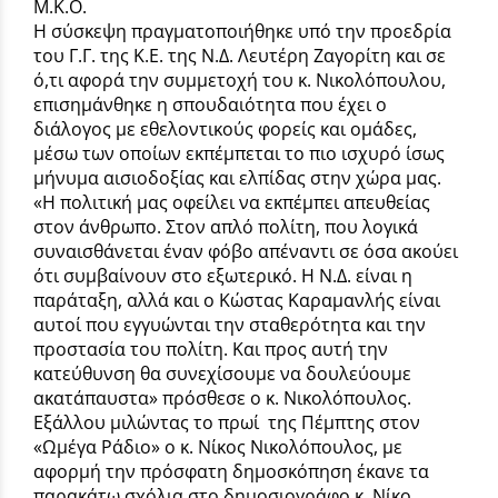
Μ.Κ.Ο.
Η σύσκεψη πραγματοποιήθηκε υπό την προεδρία
του Γ.Γ. της Κ.Ε. της Ν.Δ. Λευτέρη Ζαγορίτη και σε
ό,τι αφορά την συμμετοχή του κ. Νικολόπουλου,
επισημάνθηκε η σπουδαιότητα που έχει ο
διάλογος με εθελοντικούς φορείς και ομάδες,
μέσω των οποίων εκπέμπεται το πιο ισχυρό ίσως
μήνυμα αισιοδοξίας και ελπίδας στην χώρα μας.
«Η πολιτική μας οφείλει να εκπέμπει απευθείας
στον άνθρωπο. Στον απλό πολίτη, που λογικά
συναισθάνεται έναν φόβο απέναντι σε όσα ακούει
ότι συμβαίνουν στο εξωτερικό. Η Ν.Δ. είναι η
παράταξη, αλλά και ο Κώστας Καραμανλής είναι
αυτοί που εγγυώνται την σταθερότητα και την
προστασία του πολίτη. Και προς αυτή την
κατεύθυνση θα συνεχίσουμε να δουλεύουμε
ακατάπαυστα» πρόσθεσε ο κ. Νικολόπουλος.
Εξάλλου μιλώντας το πρωί της Πέμπτης στον
«Ωμέγα Ράδιο» ο κ. Νίκος Νικολόπουλος, με
αφορμή την πρόσφατη δημοσκόπηση έκανε τα
παρακάτω σχόλια στο δημοσιογράφο κ. Νίκο