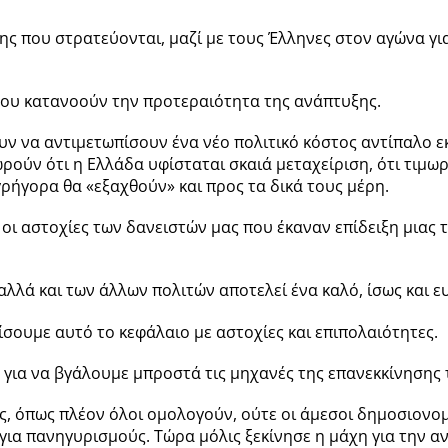
πης που στρατεύονται, μαζί με τους Έλληνες στον αγώνα γι
που κατανοούν την προτεραιότητα της ανάπτυξης.
υν να αντιμετωπίσουν ένα νέο πολιτικό κόστος αντίπαλο 
ρούν ότι η Ελλάδα υφίσταται σκαιά μεταχείριση, ότι τιμωρ
γρήγορα θα «εξαχθούν» και προς τα δικά τους μέρη.
ι αστοχίες των δανειστών μας που έκαναν επίδειξη μιας τ
λλά και των άλλων πολιτών αποτελεί ένα καλό, ίσως και ευ
ίσουμε αυτό το κεφάλαιο με αστοχίες και επιπολαιότητες.
ια να βγάλουμε μπροστά τις μηχανές της επανεκκίνησης τ
ς, όπως πλέον όλοι ομολογούν, ούτε οι άμεσοι δημοσιονομι
 για πανηγυρισμούς. Τώρα μόλις ξεκίνησε η μάχη για την 